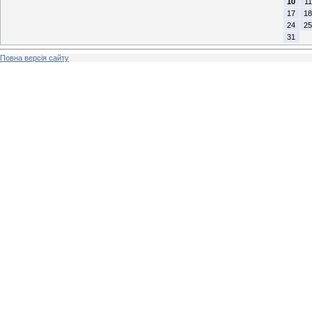
10
11
17
18
24
25
31
Повна версія сайту