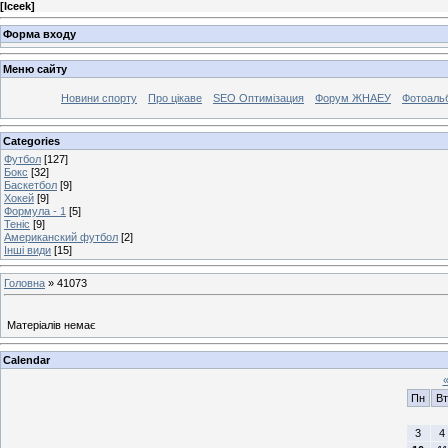
[
Iceek
]
Форма входу
Меню сайту
Новини спорту
Про цікаве
SEO Оптимізация
Форум ЖНАЕУ
Фотоаль
Categories
Футбол
[127]
Бокс
[32]
Баскетбол
[9]
Хокей
[9]
Формула - 1
[5]
Теніс
[9]
Американский футбол
[2]
Інші види
[15]
Головна
»
41073
Матеріалів немає
Calendar
Пн
Вт
3
4