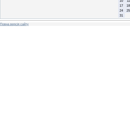
10
11
17
18
24
25
31
Повна версія сайту