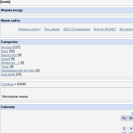
[
Iceek
]
Форма входу
Меню сайту
Новини спорту
Про цікаве
SEO Оптимізация
Форум ЖНАЕУ
Фотоаль
Categories
Футбол
[127]
Бокс
[32]
Баскетбол
[9]
Хокей
[9]
Формула - 1
[5]
Теніс
[9]
Американский футбол
[2]
Інші види
[15]
Головна
»
63340
Матеріалів немає
Calendar
Пн
Вт
3
4