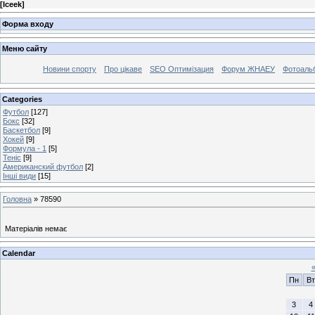
[
Iceek
]
Форма входу
Меню сайту
Новини спорту
Про цікаве
SEO Оптимізация
Форум ЖНАЕУ
Фотоаль
Categories
Футбол
[127]
Бокс
[32]
Баскетбол
[9]
Хокей
[9]
Формула - 1
[5]
Теніс
[9]
Американский футбол
[2]
Інші види
[15]
Головна
»
78590
Матеріалів немає
Calendar
Пн
Вт
3
4