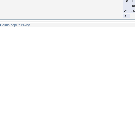
10
11
17
18
24
25
31
Повна версія сайту