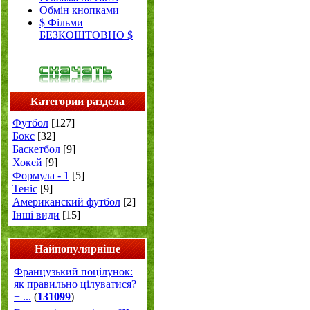
Обмін кнопками
$ Фільми
БЕЗКОШТОВНО $
Категории раздела
Футбол
[127]
Бокс
[32]
Баскетбол
[9]
Хокей
[9]
Формула - 1
[5]
Теніс
[9]
Американский футбол
[2]
Інші види
[15]
Найпопулярніше
Французький поцілунок:
як правильно цілуватися?
+ ...
(
131099
)