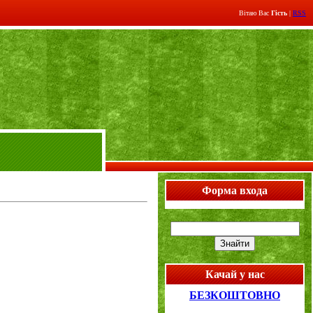
Вітаю Вас
Гість
|
RSS
Форма входа
Качай у нас
БЕЗКОШТОВНО