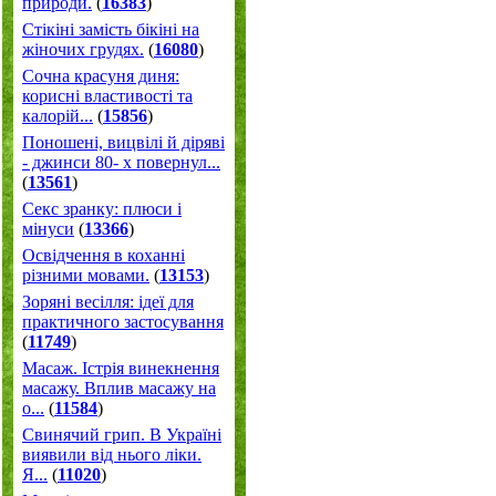
природи.
(
16383
)
Стікіні замість бікіні на
жіночих грудях.
(
16080
)
Сочна красуня диня:
корисні властивості та
калорій...
(
15856
)
Поношені, вицвілі й діряві
- джинси 80- х повернул...
(
13561
)
Секс зранку: плюси і
мінуси
(
13366
)
Освідчення в коханні
різними мовами.
(
13153
)
Зоряні весілля: ідеї для
практичного застосування
(
11749
)
Масаж. Істрія винекнення
масажу. Вплив масажу на
о...
(
11584
)
Свинячий грип. В Україні
виявили від нього ліки.
Я...
(
11020
)