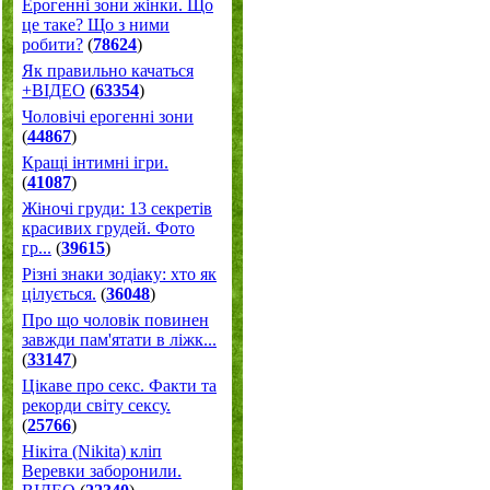
Ерогенні зони жінки. Що
це таке? Що з ними
робити?
(
78624
)
Як правильно качаться
+ВІДЕО
(
63354
)
Чоловічі ерогенні зони
(
44867
)
Кращі інтимні ігри.
(
41087
)
Жіночі груди: 13 секретів
красивих грудей. Фото
гр...
(
39615
)
Різні знаки зодіаку: хто як
цілується.
(
36048
)
Про що чоловік повинен
завжди пам'ятати в ліжк...
(
33147
)
Цікаве про секс. Факти та
рекорди світу сексу.
(
25766
)
Нікіта (Nikita) кліп
Веревки заборонили.