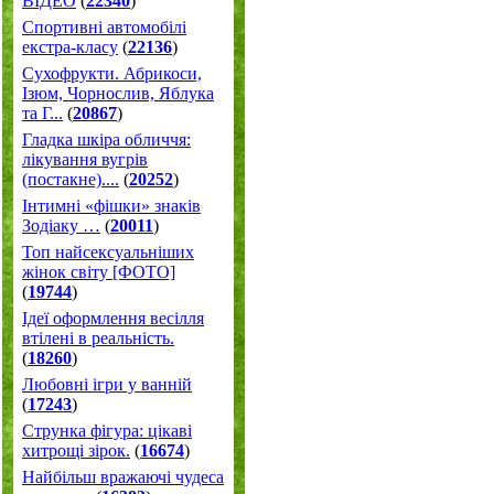
ВІДЕО
(
22340
)
Спортивні автомобілі
екстра-класу
(
22136
)
Cухофрукти. Абрикоси,
Ізюм, Чорнослив, Яблука
та Г...
(
20867
)
Гладка шкіра обличчя:
лікування вугрів
(постакне)....
(
20252
)
Інтимні «фішки» знаків
Зодіаку …
(
20011
)
Топ найсексуальніших
жінок світу [ФОТО]
(
19744
)
Ідеї оформлення весілля
втілені в реальність.
(
18260
)
Любовні ігри у ванній
(
17243
)
Струнка фігура: цікаві
хитрощі зірок.
(
16674
)
Найбільш вражаючі чудеса