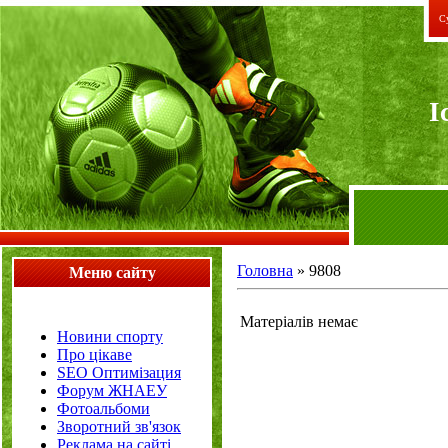
Су
I
Головна
»
9808
Меню сайту
Матеріалів немає
Новини спорту
Про цікаве
SEO Оптимізация
Форум ЖНАЕУ
Фотоальбоми
Зворотний зв'язок
Реклама на сайті