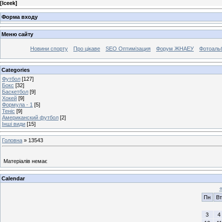
[
Iceek
]
Форма входу
Меню сайту
Новини спорту
Про цікаве
SEO Оптимізация
Форум ЖНАЕУ
Фотоаль
Categories
Футбол
[127]
Бокс
[32]
Баскетбол
[9]
Хокей
[9]
Формула - 1
[5]
Теніс
[9]
Американский футбол
[2]
Інші види
[15]
Головна
»
13543
Матеріалів немає
Calendar
Пн
Вт
3
4