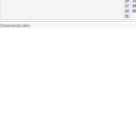
10
11
17
18
24
25
31
Повна версія сайту