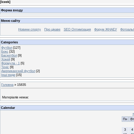
[
Iceek
]
Форма входу
Меню сайту
Новини спорту
Про цікаве
SEO Оптимізация
Форум ЖНАЕУ
Фотоаль
Categories
Футбол
[127]
Бокс
[32]
Баскетбол
[9]
Хокей
[9]
Формула - 1
[5]
Теніс
[9]
Американский футбол
[2]
Інші види
[15]
Головна
»
15835
Матеріалів немає
Calendar
Пн
Вт
3
4