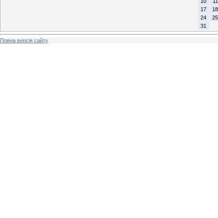
10
11
17
18
24
25
31
Повна версія сайту