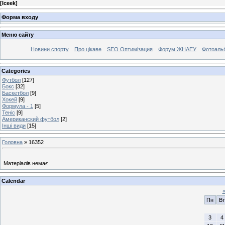
[
Iceek
]
Форма входу
Меню сайту
Новини спорту
Про цікаве
SEO Оптимізация
Форум ЖНАЕУ
Фотоаль
Categories
Футбол
[127]
Бокс
[32]
Баскетбол
[9]
Хокей
[9]
Формула - 1
[5]
Теніс
[9]
Американский футбол
[2]
Інші види
[15]
Головна
»
16352
Матеріалів немає
Calendar
Пн
Вт
3
4