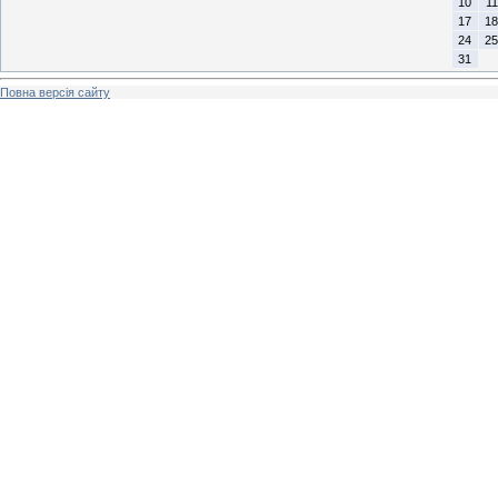
10
11
17
18
24
25
31
Повна версія сайту