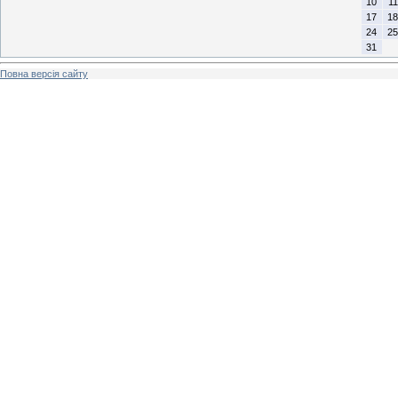
10
11
17
18
24
25
31
Повна версія сайту