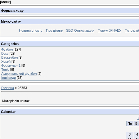
[
Iceek
]
Форма входу
Меню сайту
Новини спорту
Про цікаве
SEO Оптимізация
Форум ЖНАЕУ
Фотоаль
Categories
Футбол
[127]
Бокс
[32]
Баскетбол
[9]
Хокей
[9]
Формула - 1
[5]
Теніс
[9]
Американский футбол
[2]
Інші види
[15]
Головна
»
25753
Матеріалів немає
Calendar
Пн
Вт
3
4