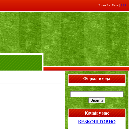
Вітаю Вас
Гість
|
RSS
Форма входа
Качай у нас
БЕЗКОШТОВНО