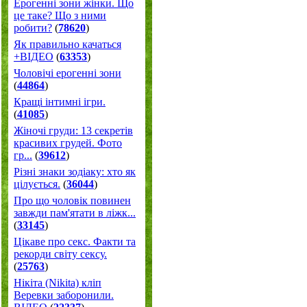
Ерогенні зони жінки. Що
це таке? Що з ними
робити?
(
78620
)
Як правильно качаться
+ВІДЕО
(
63353
)
Чоловічі ерогенні зони
(
44864
)
Кращі інтимні ігри.
(
41085
)
Жіночі груди: 13 секретів
красивих грудей. Фото
гр...
(
39612
)
Різні знаки зодіаку: хто як
цілується.
(
36044
)
Про що чоловік повинен
завжди пам'ятати в ліжк...
(
33145
)
Цікаве про секс. Факти та
рекорди світу сексу.
(
25763
)
Нікіта (Nikita) кліп
Веревки заборонили.