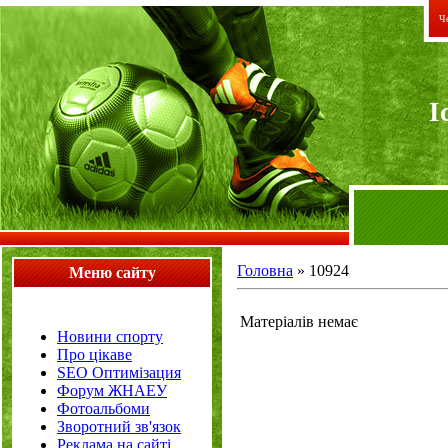
Че
I
Головна
»
10924
Меню сайту
Матеріалів немає
Новини спорту
Про цікаве
SEO Оптимізация
Форум ЖНАЕУ
Фотоальбоми
Зворотний зв'язок
Реклама на сайті