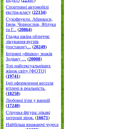
ВІДЕО
(
22337
)
Спортивні автомобілі
екстра-класу
(
22134
)
Cухофрукти. Абрикоси,
Ізюм, Чорнослив, Яблука
та Г...
(
20864
)
Гладка шкіра обличчя:
лікування вугрів
(постакне)....
(
20249
)
Інтимні «фішки» знаків
Зодіаку …
(
20008
)
Топ найсексуальніших
жінок світу [ФОТО]
(
19741
)
Ідеї оформлення весілля
втілені в реальність.
(
18258
)
Любовні ігри у ванній
(
17240
)
Струнка фігура: цікаві
хитрощі зірок.
(
16671
)
Найбільш вражаючі чудеса