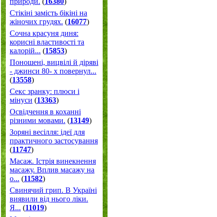
природи.
(
16380
)
Стікіні замість бікіні на
жіночих грудях.
(
16077
)
Сочна красуня диня:
корисні властивості та
калорій...
(
15853
)
Поношені, вицвілі й діряві
- джинси 80- х повернул...
(
13558
)
Секс зранку: плюси і
мінуси
(
13363
)
Освідчення в коханні
різними мовами.
(
13149
)
Зоряні весілля: ідеї для
практичного застосування
(
11747
)
Масаж. Істрія винекнення
масажу. Вплив масажу на
о...
(
11582
)
Свинячий грип. В Україні
виявили від нього ліки.
Я...
(
11019
)