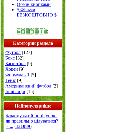
Обмін кнопками
$ Фільми
БЕЗКОШТОВНО $
Категории раздела
Футбол
[127]
Бокс
[32]
Баскетбол
[9]
Хокей
[9]
Формула - 1
[5]
Теніс
[9]
Американский футбол
[2]
Інші види
[15]
Найпопулярніше
Французький поцілунок:
як правильно цілуватися?
+ ...
(
131089
)