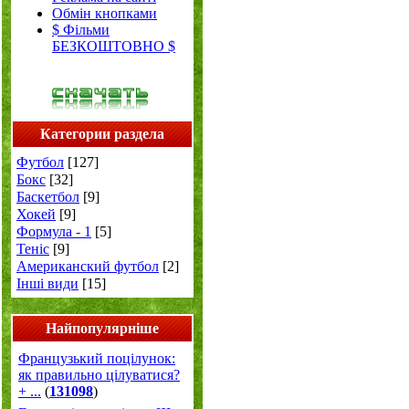
Обмін кнопками
$ Фільми
БЕЗКОШТОВНО $
Категории раздела
Футбол
[127]
Бокс
[32]
Баскетбол
[9]
Хокей
[9]
Формула - 1
[5]
Теніс
[9]
Американский футбол
[2]
Інші види
[15]
Найпопулярніше
Французький поцілунок:
як правильно цілуватися?
+ ...
(
131098
)