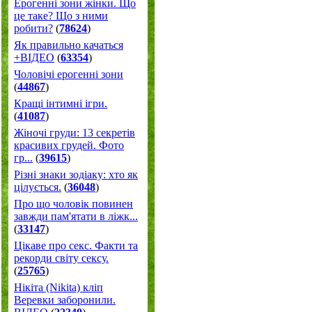
Ерогенні зони жінки. Що
це таке? Що з ними
робити?
(
78624
)
Як правильно качаться
+ВІДЕО
(
63354
)
Чоловічі ерогенні зони
(
44867
)
Кращі інтимні ігри.
(
41087
)
Жіночі груди: 13 секретів
красивих грудей. Фото
гр...
(
39615
)
Різні знаки зодіаку: хто як
цілується.
(
36048
)
Про що чоловік повинен
завжди пам'ятати в ліжк...
(
33147
)
Цікаве про секс. Факти та
рекорди світу сексу.
(
25765
)
Нікіта (Nikita) кліп
Веревки заборонили.