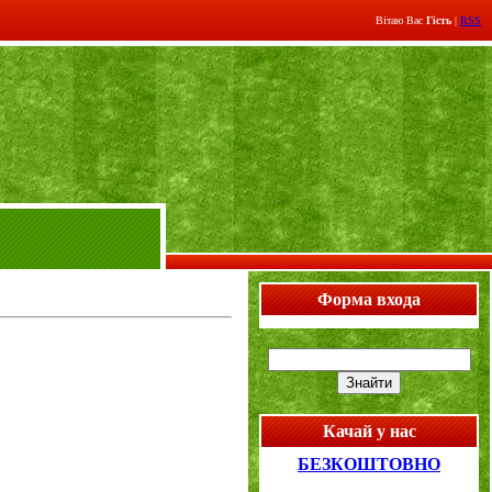
Вітаю Вас
Гість
|
RSS
Форма входа
Качай у нас
БЕЗКОШТОВНО