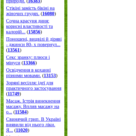
природи.
(
16383
)
Стікіні замість бікіні на
жіночих грудях.
(
16080
)
Сочна красуня диня:
корисні властивості та
калорій...
(
15856
)
Поношені, вицвілі й діряві
- джинси 80- х повернул...
(
13561
)
Секс зранку: плюси і
мінуси
(
13366
)
Освідчення в коханні
різними мовами.
(
13153
)
Зоряні весілля: ідеї для
практичного застосування
(
11749
)
Масаж. Істрія винекнення
масажу. Вплив масажу на
о...
(
11584
)
Свинячий грип. В Україні
виявили від нього ліки.
Я...
(
11020
)