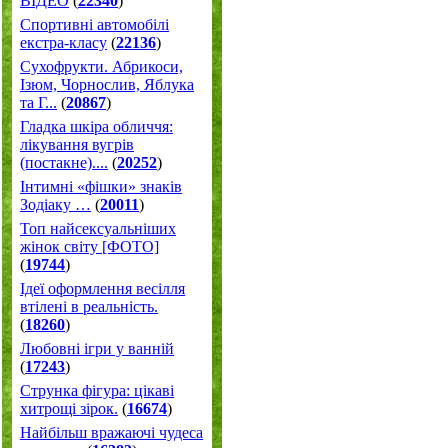
ВІДЕО
(
22340
)
Спортивні автомобілі
екстра-класу
(
22136
)
Cухофрукти. Абрикоси,
Ізюм, Чорнослив, Яблука
та Г...
(
20867
)
Гладка шкіра обличчя:
лікування вугрів
(постакне)....
(
20252
)
Інтимні «фішки» знаків
Зодіаку …
(
20011
)
Топ найсексуальніших
жінок світу [ФОТО]
(
19744
)
Ідеї оформлення весілля
втілені в реальність.
(
18260
)
Любовні ігри у ванній
(
17243
)
Струнка фігура: цікаві
хитрощі зірок.
(
16674
)
Найбільш вражаючі чудеса