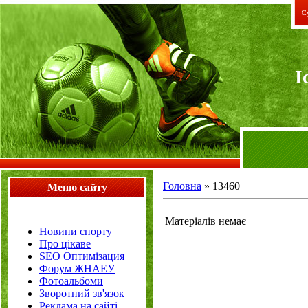
Су
I
Головна
»
13460
Меню сайту
Матеріалів немає
Новини спорту
Про цікаве
SEO Оптимізация
Форум ЖНАЕУ
Фотоальбоми
Зворотний зв'язок
Реклама на сайті