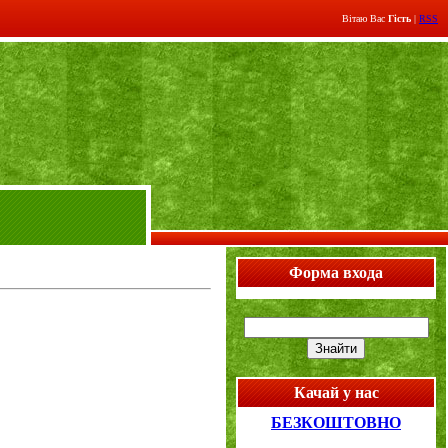
Вітаю Вас
Гість
|
RSS
Форма входа
Качай у нас
БЕЗКОШТОВНО