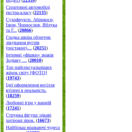
ВІДЕО
(
22339
)
Спортивні автомобілі
екстра-класу
(
22135
)
Cухофрукти. Абрикоси,
Ізюм, Чорнослив, Яблука
та Г...
(
20866
)
Гладка шкіра обличчя:
лікування вугрів
(постакне)....
(
20251
)
Інтимні «фішки» знаків
Зодіаку …
(
20010
)
Топ найсексуальніших
жінок світу [ФОТО]
(
19743
)
Ідеї оформлення весілля
втілені в реальність.
(
18259
)
Любовні ігри у ванній
(
17241
)
Струнка фігура: цікаві
хитрощі зірок.
(
16673
)
Найбільш вражаючі чудеса