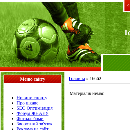
Су
I
Головна
»
16662
Меню сайту
Матеріалів немає
Новини спорту
Про цікаве
SEO Оптимізация
Форум ЖНАЕУ
Фотоальбоми
Зворотний зв'язок
Реклама на сайті