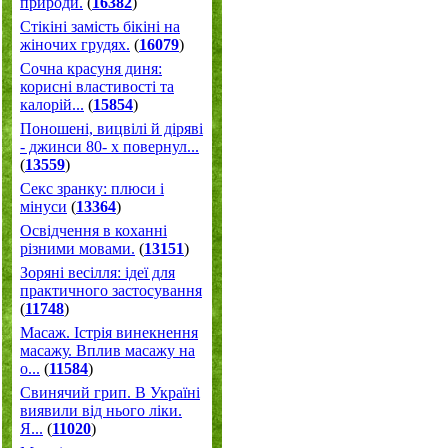
природи.
(
16382
)
Стікіні замість бікіні на
жіночих грудях.
(
16079
)
Сочна красуня диня:
корисні властивості та
калорій...
(
15854
)
Поношені, вицвілі й діряві
- джинси 80- х повернул...
(
13559
)
Секс зранку: плюси і
мінуси
(
13364
)
Освідчення в коханні
різними мовами.
(
13151
)
Зоряні весілля: ідеї для
практичного застосування
(
11748
)
Масаж. Істрія винекнення
масажу. Вплив масажу на
о...
(
11584
)
Свинячий грип. В Україні
виявили від нього ліки.
Я...
(
11020
)