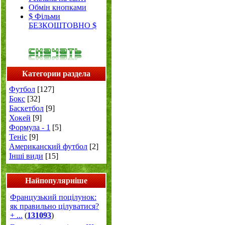
Обмін кнопками
$ Фільми
БЕЗКОШТОВНО $
Категории раздела
Футбол
[127]
Бокс
[32]
Баскетбол
[9]
Хокей
[9]
Формула - 1
[5]
Теніс
[9]
Американский футбол
[2]
Інші види
[15]
Найпопулярніше
Французький поцілунок:
як правильно цілуватися?
+ ...
(
131093
)