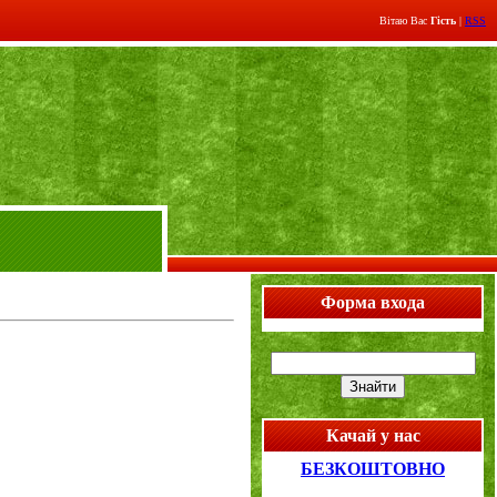
Вітаю Вас
Гість
|
RSS
Форма входа
Качай у нас
БЕЗКОШТОВНО