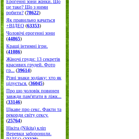
Ерогенні зони жінки. Що
це таке? Що з ними
робити?
(
78622
)
Як правильно качаться
+ВІДЕО
(
63353
)
Чоловічі ерогенні зони
(
44865
)
Кращі інтимні ігри.
(
41086
)
Жіночі груди: 13 секретів
красивих грудей. Фото
гр...
(
39614
)
Різні знаки зодіаку: хто як
цілується.
(
36045
)
Про що чоловік повинен
завжди пам'ятати в ліжк...
(
33146
)
Цікаве про секс. Факти та
рекорди світу сексу.
(
25764
)
Нікіта (Nikita) кліп
Веревки заборонили.