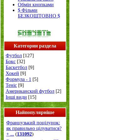
Обмін кнопками
$ Фільми
БЕЗКОШТОВНО $
Категории раздела
Футбол
[127]
Бокс
[32]
Баскетбол
[9]
Хокей
[9]
Формула - 1
[5]
Теніс
[9]
Американский футбол
[2]
Інші види
[15]
Найпопулярніше
Французький поцілунок:
як правильно цілуватися?
+ ...
(
131092
)