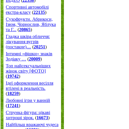
ВІДЕО
(
22338
)
Спортивні автомобілі
екстра-класу
(
22135
)
Cухофрукти. Абрикоси,
Ізюм, Чорнослив, Яблука
та Г...
(
20865
)
Гладка шкіра обличчя:
лікування вугрів
(постакне)....
(
20251
)
Інтимні «фішки» знаків
Зодіаку …
(
20009
)
Топ найсексуальніших
жінок світу [ФОТО]
(
19742
)
Ідеї оформлення весілля
втілені в реальність.
(
18259
)
Любовні ігри у ванній
(
17241
)
Струнка фігура: цікаві
хитрощі зірок.
(
16673
)
Найбільш вражаючі чудеса