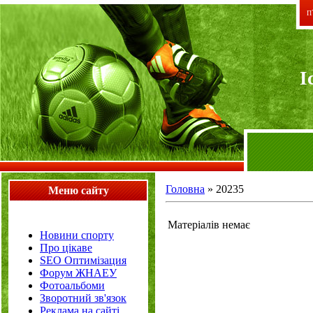
П`
I
Головна
»
20235
Меню сайту
Матеріалів немає
Новини спорту
Про цікаве
SEO Оптимізация
Форум ЖНАЕУ
Фотоальбоми
Зворотний зв'язок
Реклама на сайті