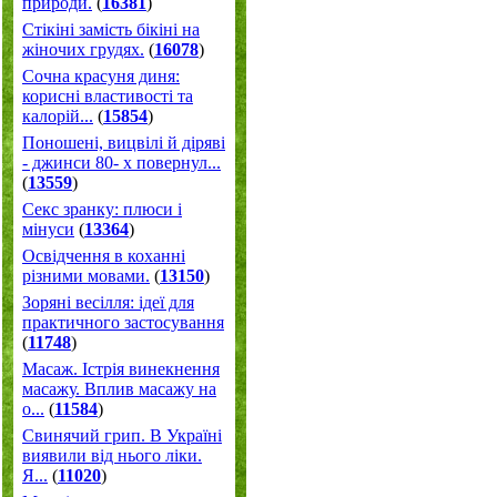
природи.
(
16381
)
Стікіні замість бікіні на
жіночих грудях.
(
16078
)
Сочна красуня диня:
корисні властивості та
калорій...
(
15854
)
Поношені, вицвілі й діряві
- джинси 80- х повернул...
(
13559
)
Секс зранку: плюси і
мінуси
(
13364
)
Освідчення в коханні
різними мовами.
(
13150
)
Зоряні весілля: ідеї для
практичного застосування
(
11748
)
Масаж. Істрія винекнення
масажу. Вплив масажу на
о...
(
11584
)
Свинячий грип. В Україні
виявили від нього ліки.
Я...
(
11020
)