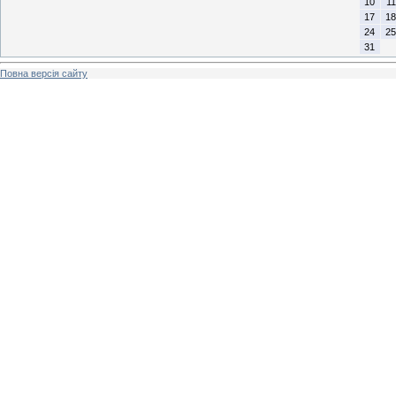
10
11
17
18
24
25
31
Повна версія сайту