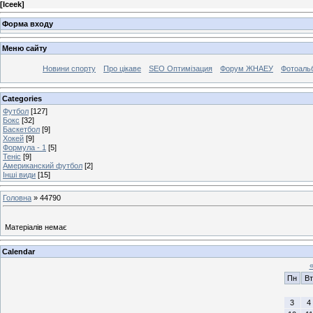
[
Iceek
]
Форма входу
Меню сайту
Новини спорту
Про цікаве
SEO Оптимізация
Форум ЖНАЕУ
Фотоаль
Categories
Футбол
[127]
Бокс
[32]
Баскетбол
[9]
Хокей
[9]
Формула - 1
[5]
Теніс
[9]
Американский футбол
[2]
Інші види
[15]
Головна
»
44790
Матеріалів немає
Calendar
Пн
Вт
3
4