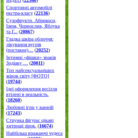
ВІДЕО
(
22340
)
Спортивні автомобілі
екстра-класу
(
22136
)
Cухофрукти. Абрикоси,
Ізюм, Чорнослив, Яблука
та Г...
(
20867
)
Гладка шкіра обличчя:
лікування вугрів
(постакне)....
(
20252
)
Інтимні «фішки» знаків
Зодіаку …
(
20011
)
Топ найсексуальніших
жінок світу [ФОТО]
(
19744
)
Ідеї оформлення весілля
втілені в реальність.
(
18260
)
Любовні ігри у ванній
(
17243
)
Струнка фігура: цікаві
хитрощі зірок.
(
16674
)
Найбільш вражаючі чудеса