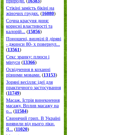
природи.
(
16383
)
Стікіні замість бікіні на
жіночих грудях.
(
16080
)
Сочна красуня диня:
корисні властивості та
калорій...
(
15856
)
Поношені, вицвілі й діряві
- джинси 80- х повернул...
(
13561
)
Секс зранку: плюси і
мінуси
(
13366
)
Освідчення в коханні
різними мовами.
(
13153
)
Зоряні весілля: ідеї для
практичного застосування
(
11749
)
Масаж. Істрія винекнення
масажу. Вплив масажу на
о...
(
11584
)
Свинячий грип. В Україні
виявили від нього ліки.
Я...
(
11020
)