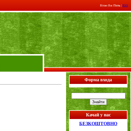
Вітаю Вас
Гість
|
RSS
Форма входа
Качай у нас
БЕЗКОШТОВНО