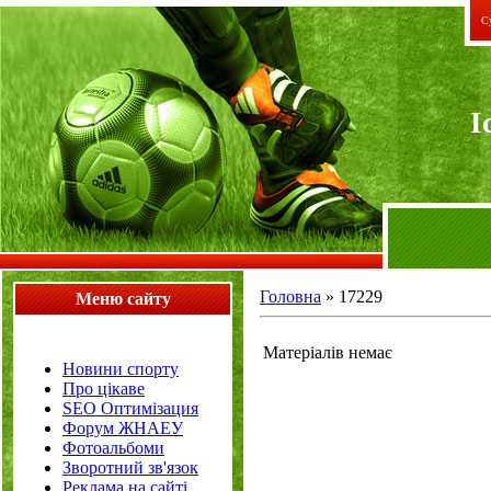
Су
I
Головна
»
17229
Меню сайту
Матеріалів немає
Новини спорту
Про цікаве
SEO Оптимізация
Форум ЖНАЕУ
Фотоальбоми
Зворотний зв'язок
Реклама на сайті