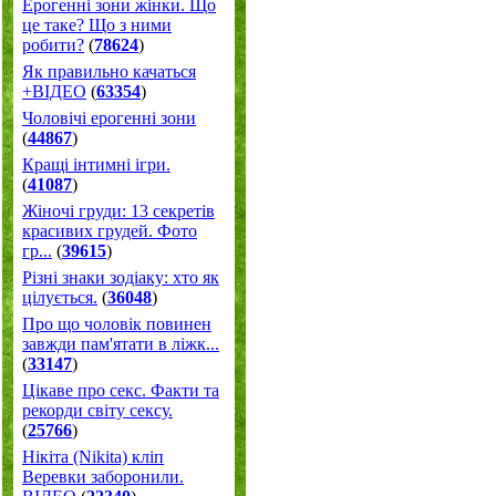
Ерогенні зони жінки. Що
це таке? Що з ними
робити?
(
78624
)
Як правильно качаться
+ВІДЕО
(
63354
)
Чоловічі ерогенні зони
(
44867
)
Кращі інтимні ігри.
(
41087
)
Жіночі груди: 13 секретів
красивих грудей. Фото
гр...
(
39615
)
Різні знаки зодіаку: хто як
цілується.
(
36048
)
Про що чоловік повинен
завжди пам'ятати в ліжк...
(
33147
)
Цікаве про секс. Факти та
рекорди світу сексу.
(
25766
)
Нікіта (Nikita) кліп
Веревки заборонили.