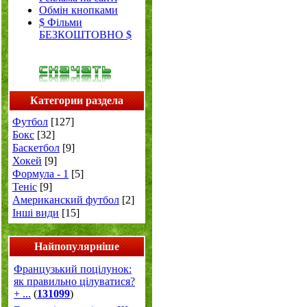
Обмін кнопками
$ Фільми
БЕЗКОШТОВНО $
Категории раздела
Футбол
[127]
Бокс
[32]
Баскетбол
[9]
Хокей
[9]
Формула - 1
[5]
Теніс
[9]
Американский футбол
[2]
Інші види
[15]
Найпопулярніше
Французький поцілунок:
як правильно цілуватися?
+ ...
(
131099
)