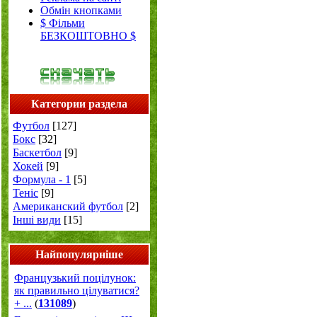
Обмін кнопками
$ Фільми
БЕЗКОШТОВНО $
Категории раздела
Футбол
[127]
Бокс
[32]
Баскетбол
[9]
Хокей
[9]
Формула - 1
[5]
Теніс
[9]
Американский футбол
[2]
Інші види
[15]
Найпопулярніше
Французький поцілунок:
як правильно цілуватися?
+ ...
(
131089
)