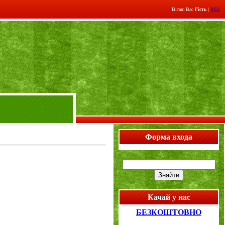
Вітаю Вас
Гість
|
RSS
Форма входа
Качай у нас
БЕЗКОШТОВНО