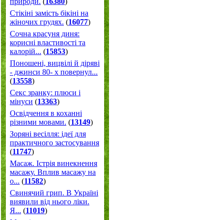
природи.
(
16380
)
Стікіні замість бікіні на
жіночих грудях.
(
16077
)
Сочна красуня диня:
корисні властивості та
калорій...
(
15853
)
Поношені, вицвілі й діряві
- джинси 80- х повернул...
(
13558
)
Секс зранку: плюси і
мінуси
(
13363
)
Освідчення в коханні
різними мовами.
(
13149
)
Зоряні весілля: ідеї для
практичного застосування
(
11747
)
Масаж. Істрія винекнення
масажу. Вплив масажу на
о...
(
11582
)
Свинячий грип. В Україні
виявили від нього ліки.
Я...
(
11019
)