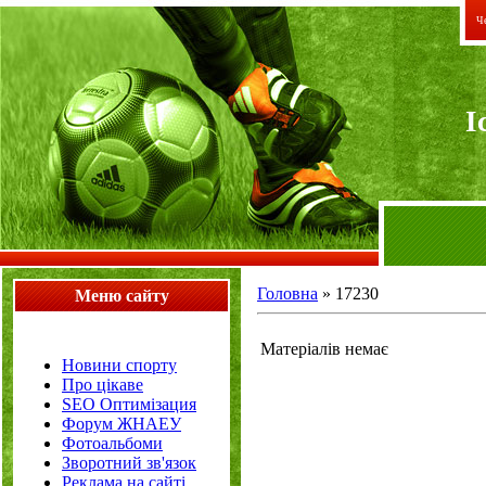
Че
I
Головна
»
17230
Меню сайту
Матеріалів немає
Новини спорту
Про цікаве
SEO Оптимізация
Форум ЖНАЕУ
Фотоальбоми
Зворотний зв'язок
Реклама на сайті