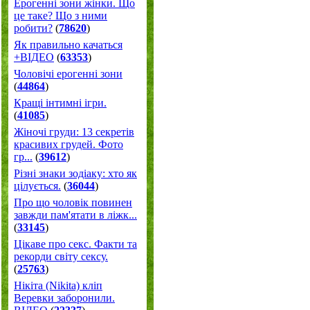
Ерогенні зони жінки. Що
це таке? Що з ними
робити?
(
78620
)
Як правильно качаться
+ВІДЕО
(
63353
)
Чоловічі ерогенні зони
(
44864
)
Кращі інтимні ігри.
(
41085
)
Жіночі груди: 13 секретів
красивих грудей. Фото
гр...
(
39612
)
Різні знаки зодіаку: хто як
цілується.
(
36044
)
Про що чоловік повинен
завжди пам'ятати в ліжк...
(
33145
)
Цікаве про секс. Факти та
рекорди світу сексу.
(
25763
)
Нікіта (Nikita) кліп
Веревки заборонили.