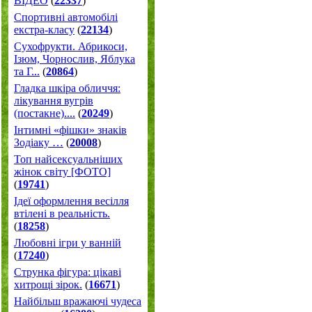
ВІДЕО
(
22337
)
Спортивні автомобілі
екстра-класу
(
22134
)
Cухофрукти. Абрикоси,
Ізюм, Чорнослив, Яблука
та Г...
(
20864
)
Гладка шкіра обличчя:
лікування вугрів
(постакне)....
(
20249
)
Інтимні «фішки» знаків
Зодіаку …
(
20008
)
Топ найсексуальніших
жінок світу [ФОТО]
(
19741
)
Ідеї оформлення весілля
втілені в реальність.
(
18258
)
Любовні ігри у ванній
(
17240
)
Струнка фігура: цікаві
хитрощі зірок.
(
16671
)
Найбільш вражаючі чудеса