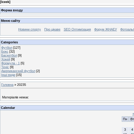
[
Iceek
]
Форма входу
Меню сайту
Новини спорту
Про цікаве
SEO Оптимізация
Форум ЖНАЕУ
Фотоаль
Categories
Футбол
[127]
Бокс
[32]
Баскетбол
[9]
Хокей
[9]
Формула - 1
[5]
Теніс
[9]
Американский футбол
[2]
Інші види
[15]
Головна
»
20235
Матеріалів немає
Calendar
Пн
Вт
3
4