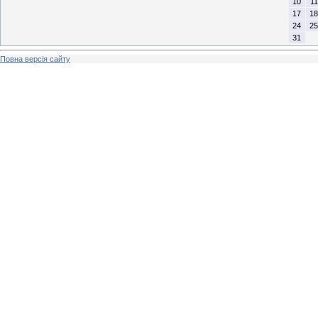
10
11
17
18
24
25
31
Повна версія сайту