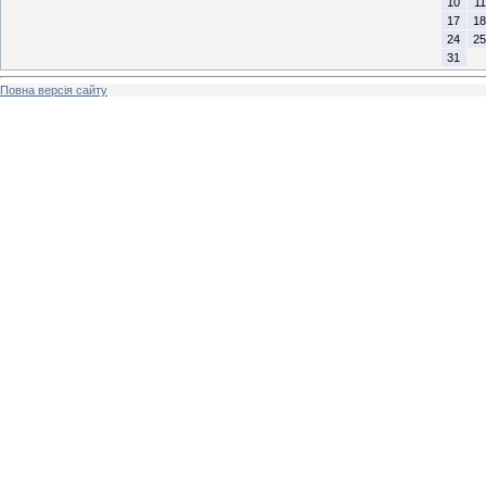
10
11
17
18
24
25
31
Повна версія сайту