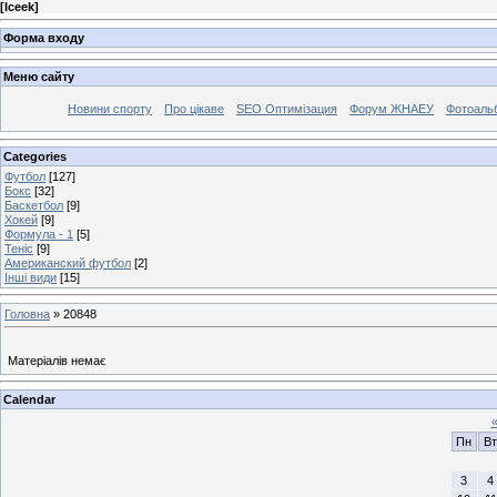
[
Iceek
]
Форма входу
Меню сайту
Новини спорту
Про цікаве
SEO Оптимізация
Форум ЖНАЕУ
Фотоаль
Categories
Футбол
[127]
Бокс
[32]
Баскетбол
[9]
Хокей
[9]
Формула - 1
[5]
Теніс
[9]
Американский футбол
[2]
Інші види
[15]
Головна
»
20848
Матеріалів немає
Calendar
Пн
Вт
3
4