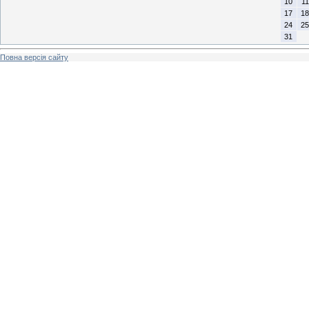
10
11
17
18
24
25
31
Повна версія сайту