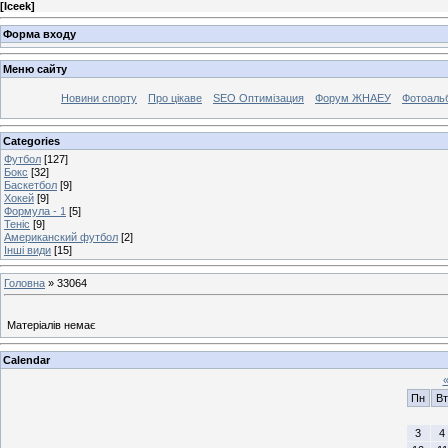
[
Iceek
]
Форма входу
Меню сайту
Новини спорту
Про цікаве
SEO Оптимізация
Форум ЖНАЕУ
Фотоаль
Categories
Футбол
[127]
Бокс
[32]
Баскетбол
[9]
Хокей
[9]
Формула - 1
[5]
Теніс
[9]
Американский футбол
[2]
Інші види
[15]
Головна
»
33064
Матеріалів немає
Calendar
Пн
Вт
3
4