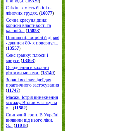
природи.
(
16379
)
Стікіні замість бікіні на
жіночих грудях.
(
16077
)
Сочна красуня диня:
корисні властивості та
калорій...
(
15853
)
Поношені, вицвілі й діряві
- джинси 80- х повернул...
(
13557
)
Секс зранку: плюси і
мінуси
(
13363
)
Освідчення в коханні
різними мовами.
(
13149
)
Зоряні весілля: ідеї для
практичного застосування
(
11747
)
Масаж. Істрія винекнення
масажу. Вплив масажу на
о...
(
11582
)
Свинячий грип. В Україні
виявили від нього ліки.
Я...
(
11018
)