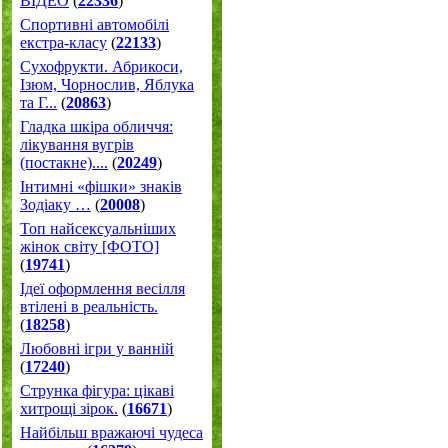
ВІДЕО
(
22336
)
Спортивні автомобілі
екстра-класу
(
22133
)
Cухофрукти. Абрикоси,
Ізюм, Чорнослив, Яблука
та Г...
(
20863
)
Гладка шкіра обличчя:
лікування вугрів
(постакне)....
(
20249
)
Інтимні «фішки» знаків
Зодіаку …
(
20008
)
Топ найсексуальніших
жінок світу [ФОТО]
(
19741
)
Ідеї оформлення весілля
втілені в реальність.
(
18258
)
Любовні ігри у ванній
(
17240
)
Струнка фігура: цікаві
хитрощі зірок.
(
16671
)
Найбільш вражаючі чудеса