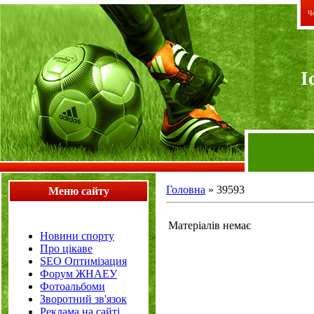
Че
I
Головна
»
39593
Меню сайту
Матеріалів немає
Новини спорту
Про цікаве
SEO Оптимізация
Форум ЖНАЕУ
Фотоальбоми
Зворотний зв'язок
Реклама на сайті