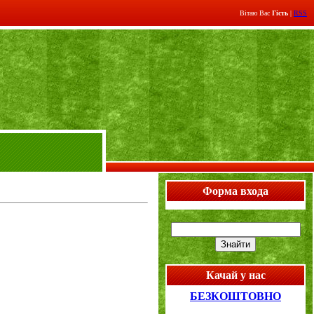
Вітаю Вас
Гість
|
RSS
Форма входа
Качай у нас
БЕЗКОШТОВНО