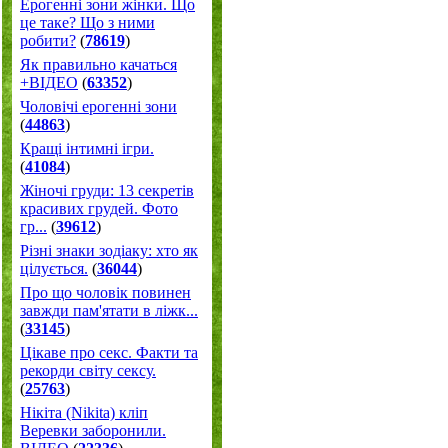
Ерогенні зони жінки. Що
це таке? Що з ними
робити?
(
78619
)
Як правильно качаться
+ВІДЕО
(
63352
)
Чоловічі ерогенні зони
(
44863
)
Кращі інтимні ігри.
(
41084
)
Жіночі груди: 13 секретів
красивих грудей. Фото
гр...
(
39612
)
Різні знаки зодіаку: хто як
цілується.
(
36044
)
Про що чоловік повинен
завжди пам'ятати в ліжк...
(
33145
)
Цікаве про секс. Факти та
рекорди світу сексу.
(
25763
)
Нікіта (Nikita) кліп
Веревки заборонили.