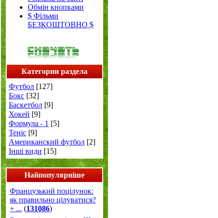
Обмін кнопками
$ Фільми
БЕЗКОШТОВНО $
Категории раздела
Футбол
[127]
Бокс
[32]
Баскетбол
[9]
Хокей
[9]
Формула - 1
[5]
Теніс
[9]
Американский футбол
[2]
Інші види
[15]
Найпопулярніше
Французький поцілунок:
як правильно цілуватися?
+ ...
(
131086
)