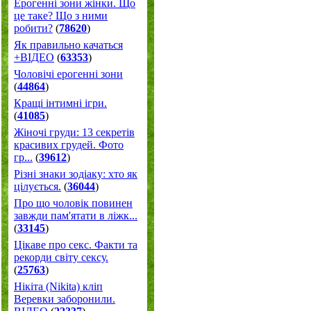
Ерогенні зони жінки. Що
це таке? Що з ними
робити?
(
78620
)
Як правильно качаться
+ВІДЕО
(
63353
)
Чоловічі ерогенні зони
(
44864
)
Кращі інтимні ігри.
(
41085
)
Жіночі груди: 13 секретів
красивих грудей. Фото
гр...
(
39612
)
Різні знаки зодіаку: хто як
цілується.
(
36044
)
Про що чоловік повинен
завжди пам'ятати в ліжк...
(
33145
)
Цікаве про секс. Факти та
рекорди світу сексу.
(
25763
)
Нікіта (Nikita) кліп
Веревки заборонили.