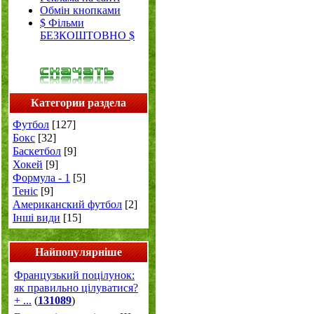
Обмін кнопками
$ Фільми
БЕЗКОШТОВНО $
Категории раздела
Футбол
[127]
Бокс
[32]
Баскетбол
[9]
Хокей
[9]
Формула - 1
[5]
Теніс
[9]
Американский футбол
[2]
Інші види
[15]
Найпопулярніше
Французький поцілунок:
як правильно цілуватися?
+ ...
(
131089
)