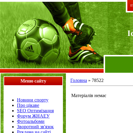
П`
I
Головна
»
78522
Меню сайту
Матеріалів немає
Новини спорту
Про цікаве
SEO Оптимізация
Форум ЖНАЕУ
Фотоальбоми
Зворотний зв'язок
Реклама на сайті