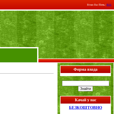
Вітаю Вас
Гість
|
RSS
Форма входа
Качай у нас
БЕЗКОШТОВНО