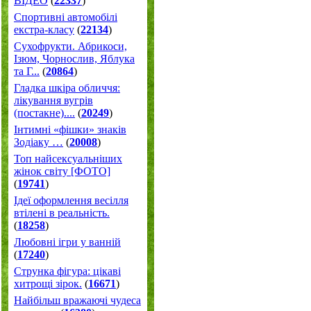
ВІДЕО
(
22337
)
Спортивні автомобілі
екстра-класу
(
22134
)
Cухофрукти. Абрикоси,
Ізюм, Чорнослив, Яблука
та Г...
(
20864
)
Гладка шкіра обличчя:
лікування вугрів
(постакне)....
(
20249
)
Інтимні «фішки» знаків
Зодіаку …
(
20008
)
Топ найсексуальніших
жінок світу [ФОТО]
(
19741
)
Ідеї оформлення весілля
втілені в реальність.
(
18258
)
Любовні ігри у ванній
(
17240
)
Струнка фігура: цікаві
хитрощі зірок.
(
16671
)
Найбільш вражаючі чудеса