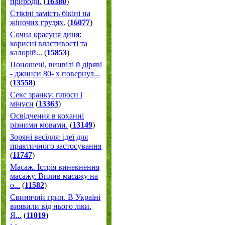
природи.
(
16380
)
Стікіні замість бікіні на
жіночих грудях.
(
16077
)
Сочна красуня диня:
корисні властивості та
калорій...
(
15853
)
Поношені, вицвілі й діряві
- джинси 80- х повернул...
(
13558
)
Секс зранку: плюси і
мінуси
(
13363
)
Освідчення в коханні
різними мовами.
(
13149
)
Зоряні весілля: ідеї для
практичного застосування
(
11747
)
Масаж. Істрія винекнення
масажу. Вплив масажу на
о...
(
11582
)
Свинячий грип. В Україні
виявили від нього ліки.
Я...
(
11019
)