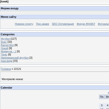
[
Iceek
]
Форма входу
Меню сайту
Новини спорту
Про цікаве
SEO Оптимізация
Форум ЖНАЕУ
Фотоаль
Categories
Футбол
[127]
Бокс
[32]
Баскетбол
[9]
Хокей
[9]
Формула - 1
[5]
Теніс
[9]
Американский футбол
[2]
Інші види
[15]
Головна
»
22121
Матеріалів немає
Calendar
Пн
Вт
3
4