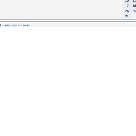
10
11
17
18
24
25
31
Повна версія сайту