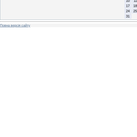
10
11
17
18
24
25
31
Повна версія сайту