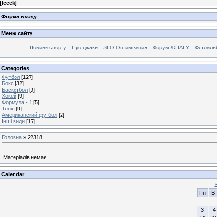
[
Iceek
]
Форма входу
Меню сайту
Новини спорту
Про цікаве
SEO Оптимізация
Форум ЖНАЕУ
Фотоаль
Categories
Футбол
[127]
Бокс
[32]
Баскетбол
[9]
Хокей
[9]
Формула - 1
[5]
Теніс
[9]
Американский футбол
[2]
Інші види
[15]
Головна
»
22318
Матеріалів немає
Calendar
Пн
Вт
3
4