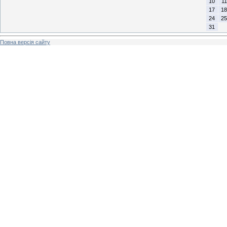
10
11
17
18
24
25
31
Повна версія сайту