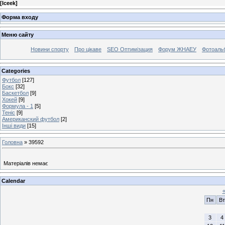
[
Iceek
]
Форма входу
Меню сайту
Новини спорту
Про цікаве
SEO Оптимізация
Форум ЖНАЕУ
Фотоаль
Categories
Футбол
[127]
Бокс
[32]
Баскетбол
[9]
Хокей
[9]
Формула - 1
[5]
Теніс
[9]
Американский футбол
[2]
Інші види
[15]
Головна
»
39592
Матеріалів немає
Calendar
Пн
Вт
3
4