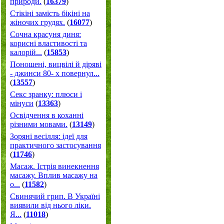
природи.
(
16379
)
Стікіні замість бікіні на
жіночих грудях.
(
16077
)
Сочна красуня диня:
корисні властивості та
калорій...
(
15853
)
Поношені, вицвілі й діряві
- джинси 80- х повернул...
(
13557
)
Секс зранку: плюси і
мінуси
(
13363
)
Освідчення в коханні
різними мовами.
(
13149
)
Зоряні весілля: ідеї для
практичного застосування
(
11746
)
Масаж. Істрія винекнення
масажу. Вплив масажу на
о...
(
11582
)
Свинячий грип. В Україні
виявили від нього ліки.
Я...
(
11018
)