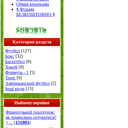
Обмін кнопками
$ Фільми
БЕЗКОШТОВНО $
Категории раздела
Футбол
[127]
Бокс
[32]
Баскетбол
[9]
Хокей
[9]
Формула - 1
[5]
Теніс
[9]
Американский футбол
[2]
Інші види
[15]
Найпопулярніше
Французький поцілунок:
як правильно цілуватися?
+ ...
(
131083
)