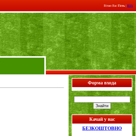
Вітаю Вас
Гість
|
RSS
Форма входа
Качай у нас
БЕЗКОШТОВНО