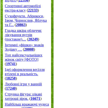
ВІДЕО
(
22336
)
Спортивні автомобілі
екстра-класу
(
22133
)
Cухофрукти. Абрикоси,
Ізюм, Чорнослив, Яблука
та Г...
(
20863
)
Гладка шкіра обличчя:
лікування вугрів
(постакне)....
(
20249
)
Інтимні «фішки» знаків
Зодіаку …
(
20008
)
Топ найсексуальніших
жінок світу [ФОТО]
(
19741
)
Ідеї оформлення весілля
втілені в реальність.
(
18258
)
Любовні ігри у ванній
(
17240
)
Струнка фігура: цікаві
хитрощі зірок.
(
16671
)
Найбільш вражаючі чудеса