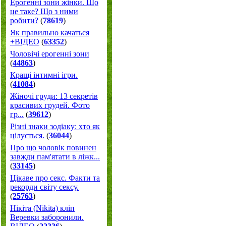
Ерогенні зони жінки. Що
це таке? Що з ними
робити?
(
78619
)
Як правильно качаться
+ВІДЕО
(
63352
)
Чоловічі ерогенні зони
(
44863
)
Кращі інтимні ігри.
(
41084
)
Жіночі груди: 13 секретів
красивих грудей. Фото
гр...
(
39612
)
Різні знаки зодіаку: хто як
цілується.
(
36044
)
Про що чоловік повинен
завжди пам'ятати в ліжк...
(
33145
)
Цікаве про секс. Факти та
рекорди світу сексу.
(
25763
)
Нікіта (Nikita) кліп
Веревки заборонили.