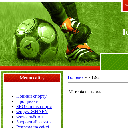
Че
I
Головна
»
78592
Меню сайту
Матеріалів немає
Новини спорту
Про цікаве
SEO Оптимізация
Форум ЖНАЕУ
Фотоальбоми
Зворотний зв'язок
Реклама на сайті