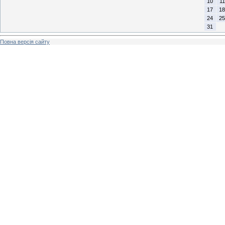
10
11
17
18
24
25
31
Повна версія сайту