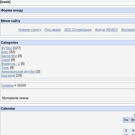
[
Iceek
]
Форма входу
Меню сайту
Новини спорту
Про цікаве
SEO Оптимізация
Форум ЖНАЕУ
Фотоаль
Categories
Футбол
[127]
Бокс
[32]
Баскетбол
[9]
Хокей
[9]
Формула - 1
[5]
Теніс
[9]
Американский футбол
[2]
Інші види
[15]
Головна
»
11010
Матеріалів немає
Calendar
Пн
Вт
3
4