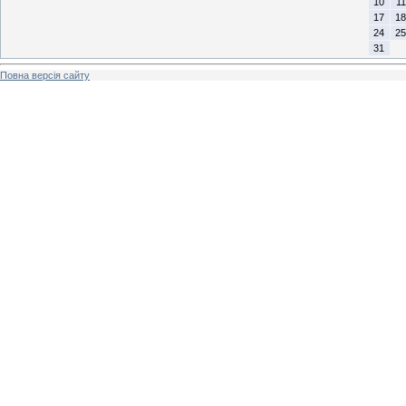
10
11
17
18
24
25
31
Повна версія сайту