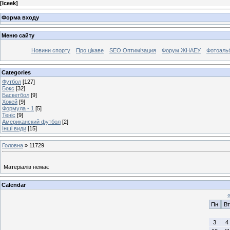
[
Iceek
]
Форма входу
Меню сайту
Новини спорту
Про цікаве
SEO Оптимізация
Форум ЖНАЕУ
Фотоаль
Categories
Футбол
[127]
Бокс
[32]
Баскетбол
[9]
Хокей
[9]
Формула - 1
[5]
Теніс
[9]
Американский футбол
[2]
Інші види
[15]
Головна
»
11729
Матеріалів немає
Calendar
Пн
Вт
3
4