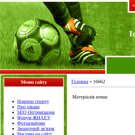
Че
I
Головна
»
16662
Меню сайту
Матеріалів немає
Новини спорту
Про цікаве
SEO Оптимізация
Форум ЖНАЕУ
Фотоальбоми
Зворотний зв'язок
Реклама на сайті