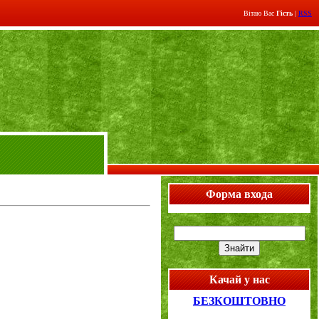
Вітаю Вас
Гість
|
RSS
Форма входа
Качай у нас
БЕЗКОШТОВНО