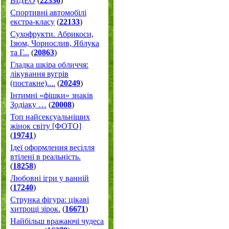
ВІДЕО
(
22336
)
Спортивні автомобілі
екстра-класу
(
22133
)
Cухофрукти. Абрикоси,
Ізюм, Чорнослив, Яблука
та Г...
(
20863
)
Гладка шкіра обличчя:
лікування вугрів
(постакне)....
(
20249
)
Інтимні «фішки» знаків
Зодіаку …
(
20008
)
Топ найсексуальніших
жінок світу [ФОТО]
(
19741
)
Ідеї оформлення весілля
втілені в реальність.
(
18258
)
Любовні ігри у ванній
(
17240
)
Струнка фігура: цікаві
хитрощі зірок.
(
16671
)
Найбільш вражаючі чудеса