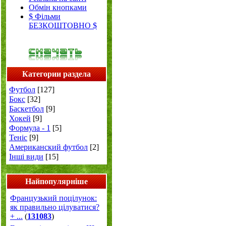
Обмін кнопками
$ Фільми
БЕЗКОШТОВНО $
Категории раздела
Футбол
[127]
Бокс
[32]
Баскетбол
[9]
Хокей
[9]
Формула - 1
[5]
Теніс
[9]
Американский футбол
[2]
Інші види
[15]
Найпопулярніше
Французький поцілунок:
як правильно цілуватися?
+ ...
(
131083
)