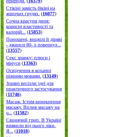
природи.
(
16379
)
Стікіні замість бікіні на
жіночих грудях.
(
16077
)
Сочна красуня диня:
корисні властивості та
калорій...
(
15853
)
Поношені, вицвілі й діряві
- джинси 80- х повернул...
(
13557
)
Секс зранку: плюси і
мінуси
(
13363
)
Освідчення в коханні
різними мовами.
(
13149
)
Зоряні весілля: ідеї для
практичного застосування
(
11746
)
Масаж. Істрія винекнення
масажу. Вплив масажу на
о...
(
11582
)
Свинячий грип. В Україні
виявили від нього ліки.
Я...
(
11018
)