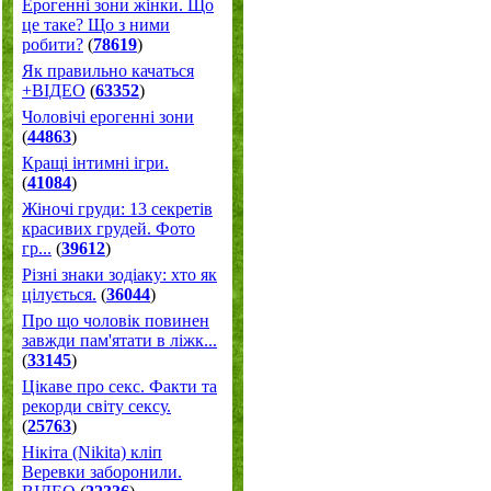
Ерогенні зони жінки. Що
це таке? Що з ними
робити?
(
78619
)
Як правильно качаться
+ВІДЕО
(
63352
)
Чоловічі ерогенні зони
(
44863
)
Кращі інтимні ігри.
(
41084
)
Жіночі груди: 13 секретів
красивих грудей. Фото
гр...
(
39612
)
Різні знаки зодіаку: хто як
цілується.
(
36044
)
Про що чоловік повинен
завжди пам'ятати в ліжк...
(
33145
)
Цікаве про секс. Факти та
рекорди світу сексу.
(
25763
)
Нікіта (Nikita) кліп
Веревки заборонили.