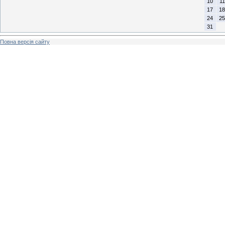
10
11
17
18
24
25
31
Повна версія сайту