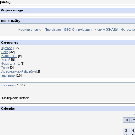
[
Iceek
]
Форма входу
Меню сайту
Новини спорту
Про цікаве
SEO Оптимізация
Форум ЖНАЕУ
Фотоаль
Categories
Футбол
[127]
Бокс
[32]
Баскетбол
[9]
Хокей
[9]
Формула - 1
[5]
Теніс
[9]
Американский футбол
[2]
Інші види
[15]
Головна
»
17230
Матеріалів немає
Calendar
Пн
Вт
3
4