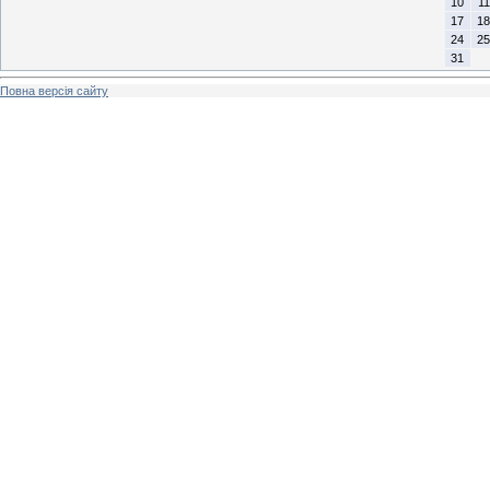
10
11
17
18
24
25
31
Повна версія сайту