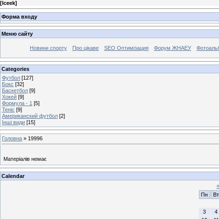
[
Iceek
]
Форма входу
Меню сайту
Новини спорту
Про цікаве
SEO Оптимізация
Форум ЖНАЕУ
Фотоаль
Categories
Футбол
[127]
Бокс
[32]
Баскетбол
[9]
Хокей
[9]
Формула - 1
[5]
Теніс
[9]
Американский футбол
[2]
Інші види
[15]
Головна
»
19996
Матеріалів немає
Calendar
Пн
Вт
3
4