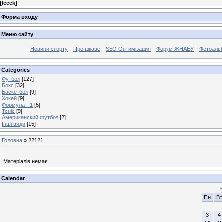
[
Iceek
]
Форма входу
Меню сайту
Новини спорту
Про цікаве
SEO Оптимізация
Форум ЖНАЕУ
Фотоаль
Categories
Футбол
[127]
Бокс
[32]
Баскетбол
[9]
Хокей
[9]
Формула - 1
[5]
Теніс
[9]
Американский футбол
[2]
Інші види
[15]
Головна
»
22121
Матеріалів немає
Calendar
Пн
Вт
3
4