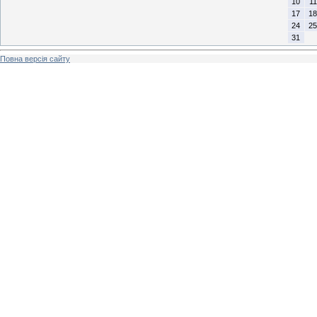
10
11
17
18
24
25
31
Повна версія сайту