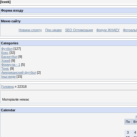
[
Iceek
]
Форма входу
Меню сайту
Новини спорту
Про цікаве
SEO Оптимізация
Форум ЖНАЕУ
Фотоаль
Categories
Футбол
[127]
Бокс
[32]
Баскетбол
[9]
Хокей
[9]
Формула - 1
[5]
Теніс
[9]
Американский футбол
[2]
Інші види
[15]
Головна
»
22318
Матеріалів немає
Calendar
Пн
Вт
3
4