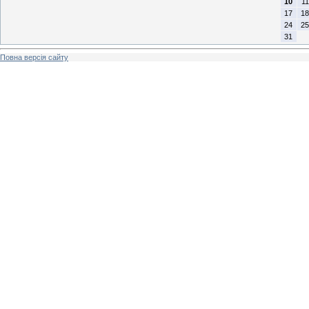
10
11
17
18
24
25
31
Повна версія сайту