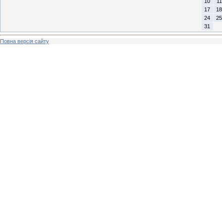
10
11
17
18
24
25
31
Повна версія сайту