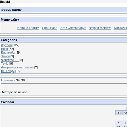
[
Iceek
]
Форма входу
Меню сайту
Новини спорту
Про цікаве
SEO Оптимізация
Форум ЖНАЕУ
Фотоаль
Categories
Футбол
[127]
Бокс
[32]
Баскетбол
[9]
Хокей
[9]
Формула - 1
[5]
Теніс
[9]
Американский футбол
[2]
Інші види
[15]
Головна
»
39598
Матеріалів немає
Calendar
Пн
Вт
3
4