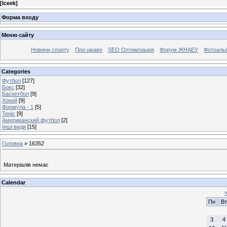
[
Iceek
]
Форма входу
Меню сайту
Новини спорту
Про цікаве
SEO Оптимізация
Форум ЖНАЕУ
Фотоаль
Categories
Футбол
[127]
Бокс
[32]
Баскетбол
[9]
Хокей
[9]
Формула - 1
[5]
Теніс
[9]
Американский футбол
[2]
Інші види
[15]
Головна
»
16352
Матеріалів немає
Calendar
Пн
Вт
3
4