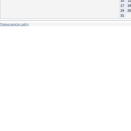
10
11
17
18
24
25
31
Повна версія сайту