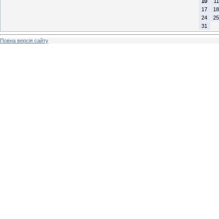
10
11
17
18
24
25
31
Повна версія сайту