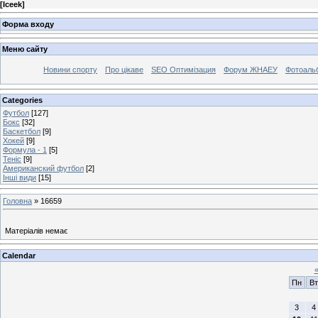
[
Iceek
]
Форма входу
Меню сайту
Новини спорту
Про цікаве
SEO Оптимізация
Форум ЖНАЕУ
Фотоаль
Categories
Футбол
[127]
Бокс
[32]
Баскетбол
[9]
Хокей
[9]
Формула - 1
[5]
Теніс
[9]
Американский футбол
[2]
Інші види
[15]
Головна
»
16659
Матеріалів немає
Calendar
Пн
Вт
3
4