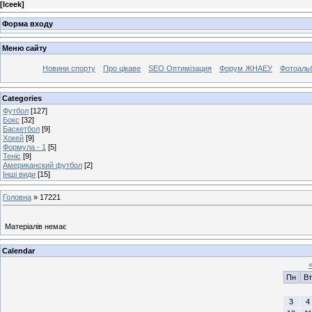
[
Iceek
]
Форма входу
Меню сайту
Новини спорту
Про цікаве
SEO Оптимізация
Форум ЖНАЕУ
Фотоаль
Categories
Футбол
[127]
Бокс
[32]
Баскетбол
[9]
Хокей
[9]
Формула - 1
[5]
Теніс
[9]
Американский футбол
[2]
Інші види
[15]
Головна
»
17221
Матеріалів немає
Calendar
Пн
Вт
3
4