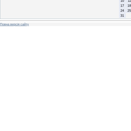
10
11
17
18
24
25
31
Повна версія сайту