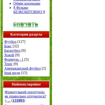
Обмін кнопками
$ Фільми
БЕЗКОШТОВНО $
Категории раздела
Футбол
[127]
Бокс
[32]
Баскетбол
[9]
Хокей
[9]
Формула - 1
[5]
Теніс
[9]
Американский футбол
[2]
Інші види
[15]
Найпопулярніше
Французький поцілунок:
як правильно цілуватися?
+ ...
(
131093
)