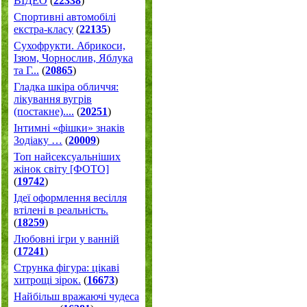
ВІДЕО
(
22338
)
Спортивні автомобілі
екстра-класу
(
22135
)
Cухофрукти. Абрикоси,
Ізюм, Чорнослив, Яблука
та Г...
(
20865
)
Гладка шкіра обличчя:
лікування вугрів
(постакне)....
(
20251
)
Інтимні «фішки» знаків
Зодіаку …
(
20009
)
Топ найсексуальніших
жінок світу [ФОТО]
(
19742
)
Ідеї оформлення весілля
втілені в реальність.
(
18259
)
Любовні ігри у ванній
(
17241
)
Струнка фігура: цікаві
хитрощі зірок.
(
16673
)
Найбільш вражаючі чудеса