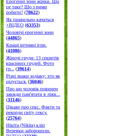
Ерогенні зони жінки. Що
це таке? Що з ними
робити?
(
78622
)
Як правильно качаться
+ВІДЕО
(
63353
)
Чоловічі ерогенні зони
(
44865
)
Кращі інтимні ігри.
(
41086
)
Жіночі груди: 13 секретів
красивих грудей. Фото
гр...
(
39614
)
Різні знаки зодіаку: хто як
цілується.
(
36046
)
Про що чоловік повинен
завжди пам'ятати в ліжк...
(
33146
)
Цікаве про секс. Факти та
рекорди світу сексу.
(
25764
)
Нікіта (Nikita) кліп
Веревки заборонили.