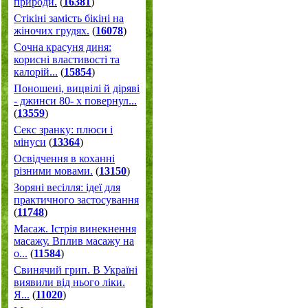
природи.
(
16381
)
Стікіні замість бікіні на
жіночих грудях.
(
16078
)
Сочна красуня диня:
корисні властивості та
калорій...
(
15854
)
Поношені, вицвілі й діряві
- джинси 80- х повернул...
(
13559
)
Секс зранку: плюси і
мінуси
(
13364
)
Освідчення в коханні
різними мовами.
(
13150
)
Зоряні весілля: ідеї для
практичного застосування
(
11748
)
Масаж. Істрія винекнення
масажу. Вплив масажу на
о...
(
11584
)
Свинячий грип. В Україні
виявили від нього ліки.
Я...
(
11020
)