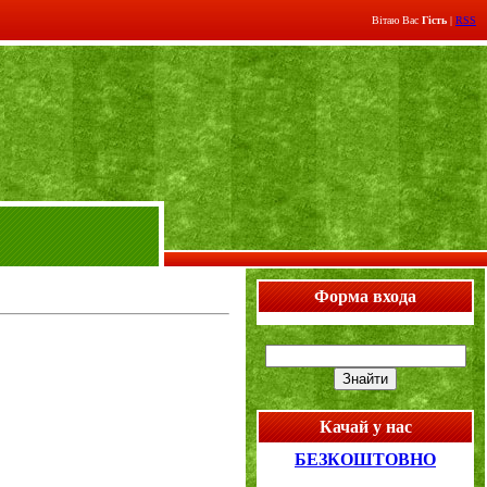
Вітаю Вас
Гість
|
RSS
Форма входа
Качай у нас
БЕЗКОШТОВНО