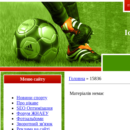
П`
I
Головна
»
15836
Меню сайту
Матеріалів немає
Новини спорту
Про цікаве
SEO Оптимізация
Форум ЖНАЕУ
Фотоальбоми
Зворотний зв'язок
Реклама на сайті