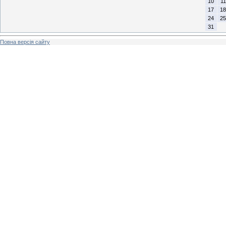
10
11
17
18
24
25
31
Повна версія сайту