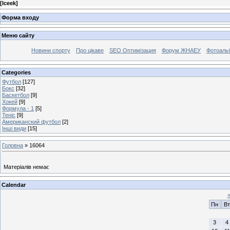
[
Iceek
]
Форма входу
Меню сайту
Новини спорту
Про цікаве
SEO Оптимізация
Форум ЖНАЕУ
Фотоаль
Categories
Футбол
[127]
Бокс
[32]
Баскетбол
[9]
Хокей
[9]
Формула - 1
[5]
Теніс
[9]
Американский футбол
[2]
Інші види
[15]
Головна
»
16064
Матеріалів немає
Calendar
Пн
Вт
3
4