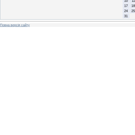
10
11
17
18
24
25
31
Повна версія сайту