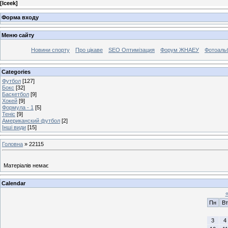
[
Iceek
]
Форма входу
Меню сайту
Новини спорту
Про цікаве
SEO Оптимізация
Форум ЖНАЕУ
Фотоаль
Categories
Футбол
[127]
Бокс
[32]
Баскетбол
[9]
Хокей
[9]
Формула - 1
[5]
Теніс
[9]
Американский футбол
[2]
Інші види
[15]
Головна
»
22115
Матеріалів немає
Calendar
Пн
Вт
3
4