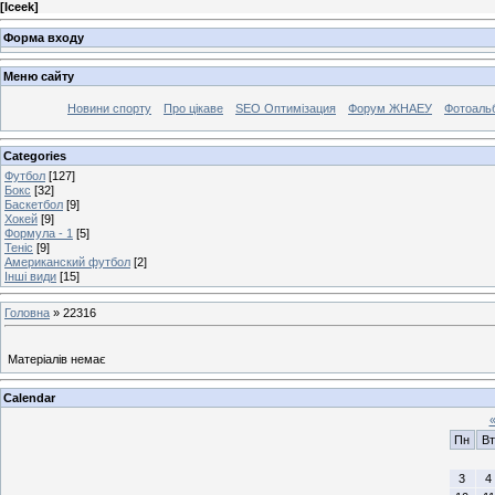
[
Iceek
]
Форма входу
Меню сайту
Новини спорту
Про цікаве
SEO Оптимізация
Форум ЖНАЕУ
Фотоаль
Categories
Футбол
[127]
Бокс
[32]
Баскетбол
[9]
Хокей
[9]
Формула - 1
[5]
Теніс
[9]
Американский футбол
[2]
Інші види
[15]
Головна
»
22316
Матеріалів немає
Calendar
Пн
Вт
3
4