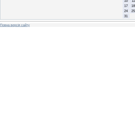
10
11
17
18
24
25
31
Повна версія сайту