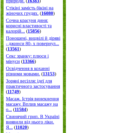
природи.
(
16383
)
Стікіні замість бікіні на
жіночих грудях.
(
16080
)
Сочна красуня диня:
корисні властивості та
калорій...
(
15856
)
Поношені, вицвілі й діряві
- джинси 80- х повернул...
(
13561
)
Секс зранку: плюси і
мінуси
(
13366
)
Освідчення в коханні
різними мовами.
(
13153
)
Зоряні весілля: ідеї для
практичного застосування
(
11749
)
Масаж. Істрія винекнення
масажу. Вплив масажу на
о...
(
11584
)
Свинячий грип. В Україні
виявили від нього ліки.
Я...
(
11020
)