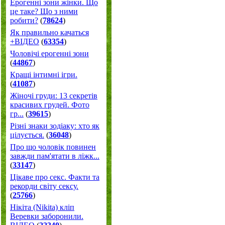
Ерогенні зони жінки. Що
це таке? Що з ними
робити?
(
78624
)
Як правильно качаться
+ВІДЕО
(
63354
)
Чоловічі ерогенні зони
(
44867
)
Кращі інтимні ігри.
(
41087
)
Жіночі груди: 13 секретів
красивих грудей. Фото
гр...
(
39615
)
Різні знаки зодіаку: хто як
цілується.
(
36048
)
Про що чоловік повинен
завжди пам'ятати в ліжк...
(
33147
)
Цікаве про секс. Факти та
рекорди світу сексу.
(
25766
)
Нікіта (Nikita) кліп
Веревки заборонили.