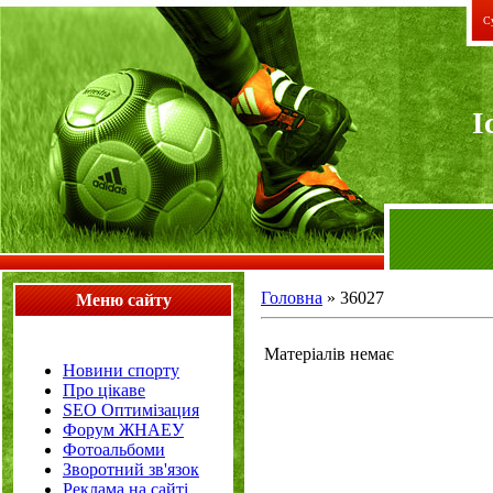
Су
I
Головна
»
36027
Меню сайту
Матеріалів немає
Новини спорту
Про цікаве
SEO Оптимізация
Форум ЖНАЕУ
Фотоальбоми
Зворотний зв'язок
Реклама на сайті