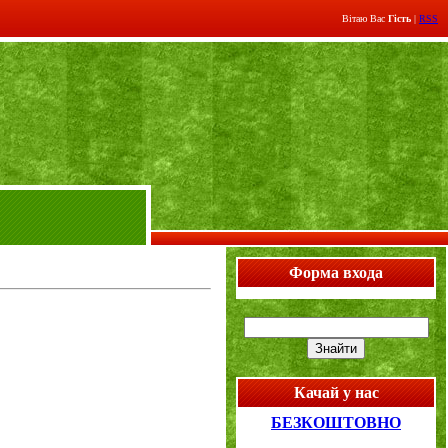
Вітаю Вас
Гість
|
RSS
Форма входа
Качай у нас
БЕЗКОШТОВНО