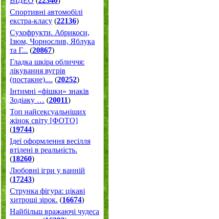
ВІДЕО
(
22340
)
Спортивні автомобілі
екстра-класу
(
22136
)
Cухофрукти. Абрикоси,
Ізюм, Чорнослив, Яблука
та Г...
(
20867
)
Гладка шкіра обличчя:
лікування вугрів
(постакне)....
(
20252
)
Інтимні «фішки» знаків
Зодіаку …
(
20011
)
Топ найсексуальніших
жінок світу [ФОТО]
(
19744
)
Ідеї оформлення весілля
втілені в реальність.
(
18260
)
Любовні ігри у ванній
(
17243
)
Струнка фігура: цікаві
хитрощі зірок.
(
16674
)
Найбільш вражаючі чудеса