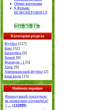
Обмін кнопками
$ Фільми
БЕЗКОШТОВНО $
Категории раздела
Футбол
[127]
Бокс
[32]
Баскетбол
[9]
Хокей
[9]
Формула - 1
[5]
Теніс
[9]
Американский футбол
[2]
Інші види
[15]
Найпопулярніше
Французький поцілунок:
як правильно цілуватися?
+ ...
(
131099
)