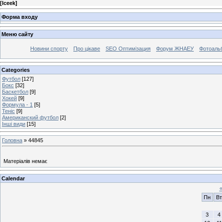
[
Iceek
]
Форма входу
Меню сайту
Новини спорту
Про цікаве
SEO Оптимізация
Форум ЖНАЕУ
Фотоаль
Categories
Футбол
[127]
Бокс
[32]
Баскетбол
[9]
Хокей
[9]
Формула - 1
[5]
Теніс
[9]
Американский футбол
[2]
Інші види
[15]
Головна
»
44845
Матеріалів немає
Calendar
Пн
Вт
3
4