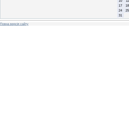
10
11
17
18
24
25
31
Повна версія сайту