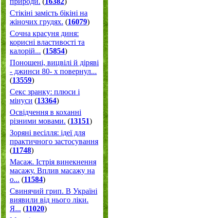
природи.
(
16382
)
Стікіні замість бікіні на
жіночих грудях.
(
16079
)
Сочна красуня диня:
корисні властивості та
калорій...
(
15854
)
Поношені, вицвілі й діряві
- джинси 80- х повернул...
(
13559
)
Секс зранку: плюси і
мінуси
(
13364
)
Освідчення в коханні
різними мовами.
(
13151
)
Зоряні весілля: ідеї для
практичного застосування
(
11748
)
Масаж. Істрія винекнення
масажу. Вплив масажу на
о...
(
11584
)
Свинячий грип. В Україні
виявили від нього ліки.
Я...
(
11020
)