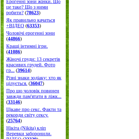
Ерогенні зони жінки. Що
це таке? Що з ними
робити?
(
78623
)
Як правильно качаться
+ВІДЕО
(
63353
)
Чоловічі ерогенні зони
(
44866
)
Кращі інтимні ігри.
(
41086
)
Жіночі груди: 13 секретів
красивих грудей. Фото
гр...
(
39614
)
Різні знаки зодіаку: хто як
цілується.
(
36047
)
Про що чоловік повинен
завжди пам'ятати в ліжк...
(
33146
)
Цікаве про секс. Факти та
рекорди світу сексу.
(
25764
)
Нікіта (Nikita) кліп
Веревки заборонили.