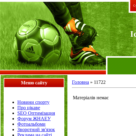
Су
I
Головна
»
11722
Меню сайту
Матеріалів немає
Новини спорту
Про цікаве
SEO Оптимізация
Форум ЖНАЕУ
Фотоальбоми
Зворотний зв'язок
Реклама на сайті