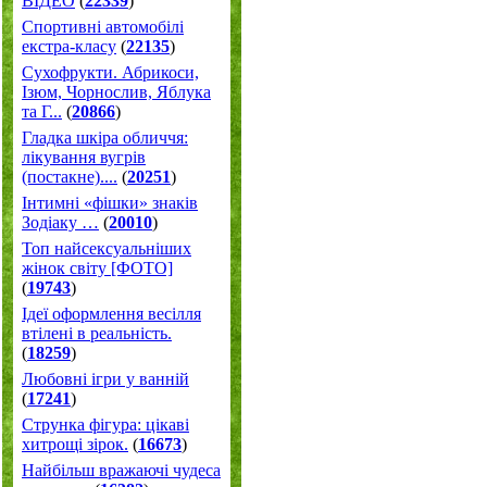
ВІДЕО
(
22339
)
Спортивні автомобілі
екстра-класу
(
22135
)
Cухофрукти. Абрикоси,
Ізюм, Чорнослив, Яблука
та Г...
(
20866
)
Гладка шкіра обличчя:
лікування вугрів
(постакне)....
(
20251
)
Інтимні «фішки» знаків
Зодіаку …
(
20010
)
Топ найсексуальніших
жінок світу [ФОТО]
(
19743
)
Ідеї оформлення весілля
втілені в реальність.
(
18259
)
Любовні ігри у ванній
(
17241
)
Струнка фігура: цікаві
хитрощі зірок.
(
16673
)
Найбільш вражаючі чудеса