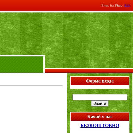
Вітаю Вас
Гість
|
RSS
Форма входа
Качай у нас
БЕЗКОШТОВНО