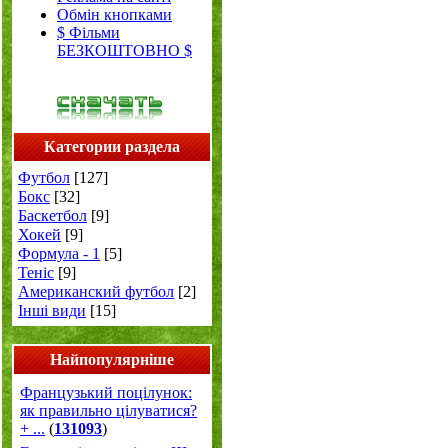
Обмін кнопками
$ Фільми
БЕЗКОШТОВНО $
Категории раздела
Футбол
[127]
Бокс
[32]
Баскетбол
[9]
Хокей
[9]
Формула - 1
[5]
Теніс
[9]
Американский футбол
[2]
Інші види
[15]
Найпопулярніше
Французький поцілунок:
як правильно цілуватися?
+ ...
(
131093
)