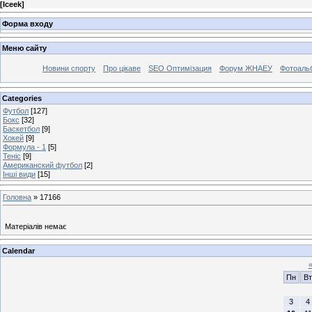
[
Iceek
]
Форма входу
Меню сайту
Новини спорту
Про цікаве
SEO Оптимізация
Форум ЖНАЕУ
Фотоаль
Categories
Футбол
[127]
Бокс
[32]
Баскетбол
[9]
Хокей
[9]
Формула - 1
[5]
Теніс
[9]
Американский футбол
[2]
Інші види
[15]
Головна
»
17166
Матеріалів немає
Calendar
Пн
Вт
3
4