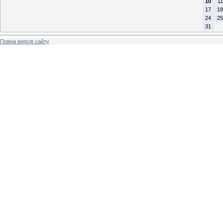
10
11
17
18
24
25
31
Повна версія сайту