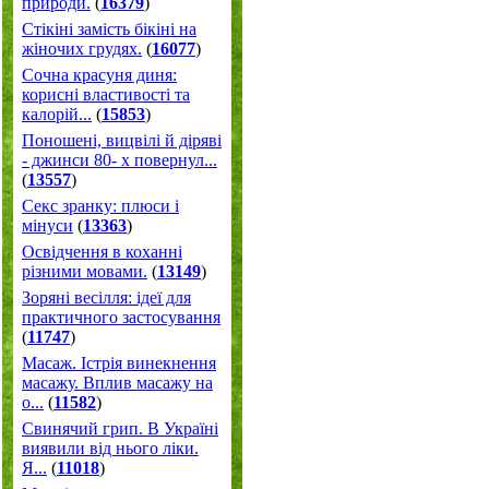
природи.
(
16379
)
Стікіні замість бікіні на
жіночих грудях.
(
16077
)
Сочна красуня диня:
корисні властивості та
калорій...
(
15853
)
Поношені, вицвілі й діряві
- джинси 80- х повернул...
(
13557
)
Секс зранку: плюси і
мінуси
(
13363
)
Освідчення в коханні
різними мовами.
(
13149
)
Зоряні весілля: ідеї для
практичного застосування
(
11747
)
Масаж. Істрія винекнення
масажу. Вплив масажу на
о...
(
11582
)
Свинячий грип. В Україні
виявили від нього ліки.
Я...
(
11018
)