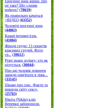
Ерогенні зони жінки. Що
це таке? Що з ними
робити?
(
78619
)
Як правильно качаться
+ВІДЕО
(
63352
)
Чоловічі ерогенні зони
(
44863
)
Кращі інтимні ігри.
(
41084
)
Жіночі груди: 13 секретів
красивих грудей. Фото
гр...
(
39612
)
Різні знаки зодіаку: хто як
цілується.
(
36044
)
Про що чоловік повинен
завжди пам'ятати в ліжк...
(
33145
)
Цікаве про секс. Факти та
рекорди світу сексу.
(
25763
)
Нікіта (Nikita) кліп
Веревки заборонили.