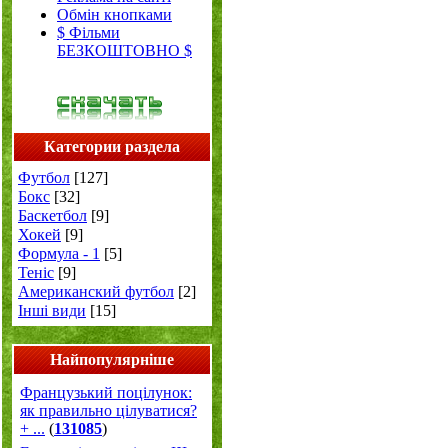
Обмін кнопками
$ Фільми
БЕЗКОШТОВНО $
Категории раздела
Футбол
[127]
Бокс
[32]
Баскетбол
[9]
Хокей
[9]
Формула - 1
[5]
Теніс
[9]
Американский футбол
[2]
Інші види
[15]
Найпопулярніше
Французький поцілунок:
як правильно цілуватися?
+ ...
(
131085
)