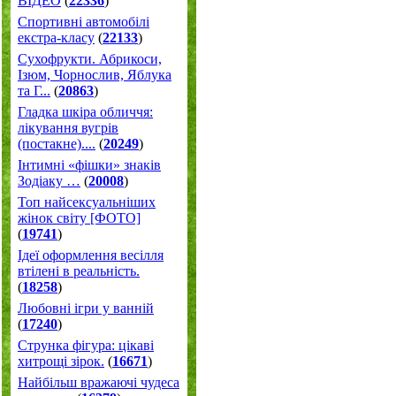
ВІДЕО
(
22336
)
Спортивні автомобілі
екстра-класу
(
22133
)
Cухофрукти. Абрикоси,
Ізюм, Чорнослив, Яблука
та Г...
(
20863
)
Гладка шкіра обличчя:
лікування вугрів
(постакне)....
(
20249
)
Інтимні «фішки» знаків
Зодіаку …
(
20008
)
Топ найсексуальніших
жінок світу [ФОТО]
(
19741
)
Ідеї оформлення весілля
втілені в реальність.
(
18258
)
Любовні ігри у ванній
(
17240
)
Струнка фігура: цікаві
хитрощі зірок.
(
16671
)
Найбільш вражаючі чудеса