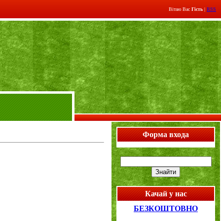
Вітаю Вас
Гість
|
RSS
Форма входа
Качай у нас
БЕЗКОШТОВНО