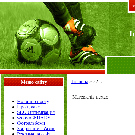
Че
I
Головна
»
22121
Меню сайту
Матеріалів немає
Новини спорту
Про цікаве
SEO Оптимізация
Форум ЖНАЕУ
Фотоальбоми
Зворотний зв'язок
Реклама на сайті