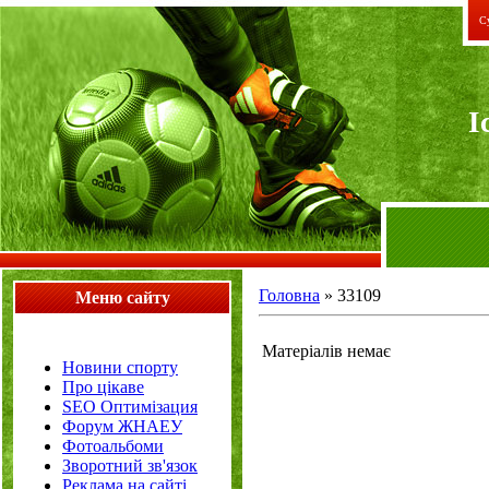
Су
I
Головна
»
33109
Меню сайту
Матеріалів немає
Новини спорту
Про цікаве
SEO Оптимізация
Форум ЖНАЕУ
Фотоальбоми
Зворотний зв'язок
Реклама на сайті