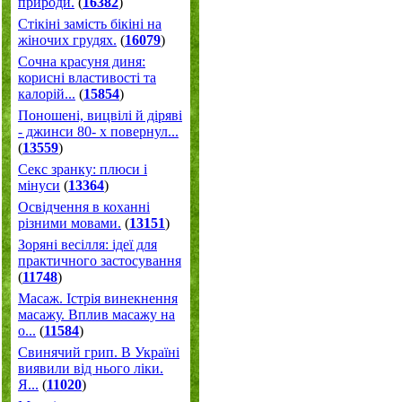
природи.
(
16382
)
Стікіні замість бікіні на
жіночих грудях.
(
16079
)
Сочна красуня диня:
корисні властивості та
калорій...
(
15854
)
Поношені, вицвілі й діряві
- джинси 80- х повернул...
(
13559
)
Секс зранку: плюси і
мінуси
(
13364
)
Освідчення в коханні
різними мовами.
(
13151
)
Зоряні весілля: ідеї для
практичного застосування
(
11748
)
Масаж. Істрія винекнення
масажу. Вплив масажу на
о...
(
11584
)
Свинячий грип. В Україні
виявили від нього ліки.
Я...
(
11020
)