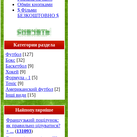
Обмін кнопками
$ Фільми
БЕЗКОШТОВНО $
Категории раздела
Футбол
[127]
Бокс
[32]
Баскетбол
[9]
Хокей
[9]
Формула - 1
[5]
Теніс
[9]
Американский футбол
[2]
Інші види
[15]
Найпопулярніше
Французький поцілунок:
як правильно цілуватися?
+ ...
(
131093
)