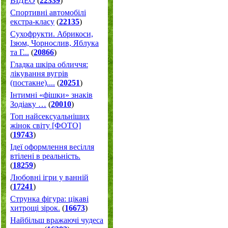
ВІДЕО
(
22339
)
Спортивні автомобілі
екстра-класу
(
22135
)
Cухофрукти. Абрикоси,
Ізюм, Чорнослив, Яблука
та Г...
(
20866
)
Гладка шкіра обличчя:
лікування вугрів
(постакне)....
(
20251
)
Інтимні «фішки» знаків
Зодіаку …
(
20010
)
Топ найсексуальніших
жінок світу [ФОТО]
(
19743
)
Ідеї оформлення весілля
втілені в реальність.
(
18259
)
Любовні ігри у ванній
(
17241
)
Струнка фігура: цікаві
хитрощі зірок.
(
16673
)
Найбільш вражаючі чудеса