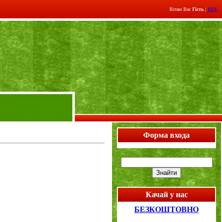
Вітаю Вас
Гість
|
RSS
Форма входа
Качай у нас
БЕЗКОШТОВНО