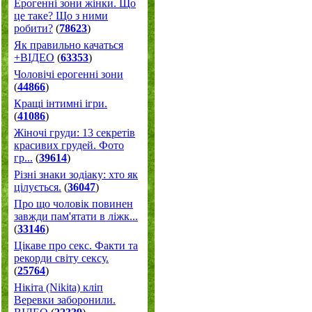
Ерогенні зони жінки. Що
це таке? Що з ними
робити?
(
78623
)
Як правильно качаться
+ВІДЕО
(
63353
)
Чоловічі ерогенні зони
(
44866
)
Кращі інтимні ігри.
(
41086
)
Жіночі груди: 13 секретів
красивих грудей. Фото
гр...
(
39614
)
Різні знаки зодіаку: хто як
цілується.
(
36047
)
Про що чоловік повинен
завжди пам'ятати в ліжк...
(
33146
)
Цікаве про секс. Факти та
рекорди світу сексу.
(
25764
)
Нікіта (Nikita) кліп
Веревки заборонили.