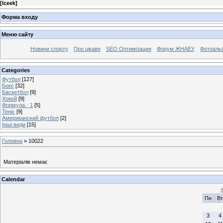
[
Iceek
]
Форма входу
Меню сайту
Новини спорту
Про цікаве
SEO Оптимізация
Форум ЖНАЕУ
Фотоаль
Categories
Футбол
[127]
Бокс
[32]
Баскетбол
[9]
Хокей
[9]
Формула - 1
[5]
Теніс
[9]
Американский футбол
[2]
Інші види
[15]
Головна
»
10022
Матеріалів немає
Calendar
Пн
Вт
3
4