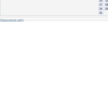
10
11
17
18
24
25
31
Повна версія сайту