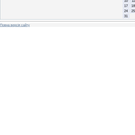
10
11
17
18
24
25
31
Повна версія сайту