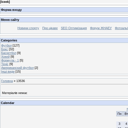
[
Iceek
]
Форма входу
Меню сайту
Новини спорту
Про цікаве
SEO Оптимізация
Форум ЖНАЕУ
Фотоаль
Categories
Футбол
[127]
Бокс
[32]
Баскетбол
[9]
Хокей
[9]
Формула - 1
[5]
Теніс
[9]
Американский футбол
[2]
Інші види
[15]
Головна
»
13536
Матеріалів немає
Calendar
Пн
Вт
3
4