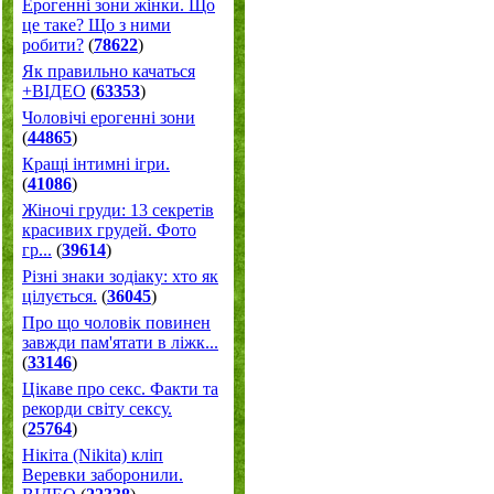
Ерогенні зони жінки. Що
це таке? Що з ними
робити?
(
78622
)
Як правильно качаться
+ВІДЕО
(
63353
)
Чоловічі ерогенні зони
(
44865
)
Кращі інтимні ігри.
(
41086
)
Жіночі груди: 13 секретів
красивих грудей. Фото
гр...
(
39614
)
Різні знаки зодіаку: хто як
цілується.
(
36045
)
Про що чоловік повинен
завжди пам'ятати в ліжк...
(
33146
)
Цікаве про секс. Факти та
рекорди світу сексу.
(
25764
)
Нікіта (Nikita) кліп
Веревки заборонили.