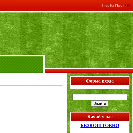
Вітаю Вас
Гість
|
RSS
Форма входа
Качай у нас
БЕЗКОШТОВНО