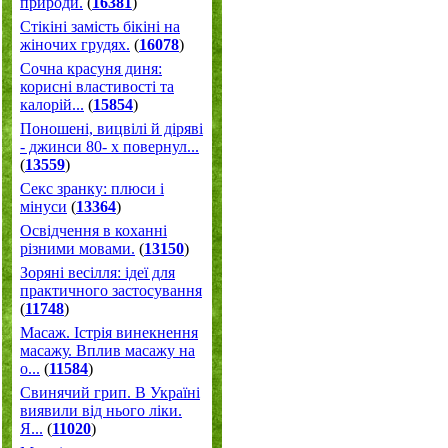
природи.
(
16381
)
Стікіні замість бікіні на
жіночих грудях.
(
16078
)
Сочна красуня диня:
корисні властивості та
калорій...
(
15854
)
Поношені, вицвілі й діряві
- джинси 80- х повернул...
(
13559
)
Секс зранку: плюси і
мінуси
(
13364
)
Освідчення в коханні
різними мовами.
(
13150
)
Зоряні весілля: ідеї для
практичного застосування
(
11748
)
Масаж. Істрія винекнення
масажу. Вплив масажу на
о...
(
11584
)
Свинячий грип. В Україні
виявили від нього ліки.
Я...
(
11020
)