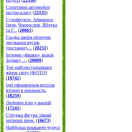
ВІДЕО
(
22338
)
Спортивні автомобілі
екстра-класу
(
22135
)
Cухофрукти. Абрикоси,
Ізюм, Чорнослив, Яблука
та Г...
(
20865
)
Гладка шкіра обличчя:
лікування вугрів
(постакне)....
(
20251
)
Інтимні «фішки» знаків
Зодіаку …
(
20009
)
Топ найсексуальніших
жінок світу [ФОТО]
(
19742
)
Ідеї оформлення весілля
втілені в реальність.
(
18259
)
Любовні ігри у ванній
(
17241
)
Струнка фігура: цікаві
хитрощі зірок.
(
16673
)
Найбільш вражаючі чудеса