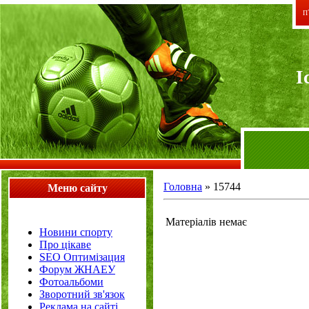
П`
I
Головна
»
15744
Меню сайту
Матеріалів немає
Новини спорту
Про цікаве
SEO Оптимізация
Форум ЖНАЕУ
Фотоальбоми
Зворотний зв'язок
Реклама на сайті