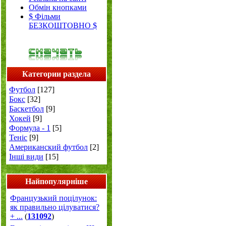
Обмін кнопками
$ Фільми
БЕЗКОШТОВНО $
Категории раздела
Футбол
[127]
Бокс
[32]
Баскетбол
[9]
Хокей
[9]
Формула - 1
[5]
Теніс
[9]
Американский футбол
[2]
Інші види
[15]
Найпопулярніше
Французький поцілунок:
як правильно цілуватися?
+ ...
(
131092
)