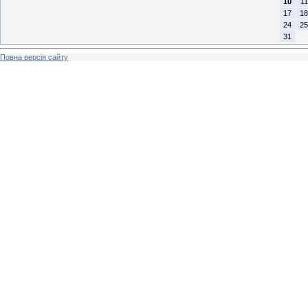
10
11
17
18
24
25
31
Повна версія сайту