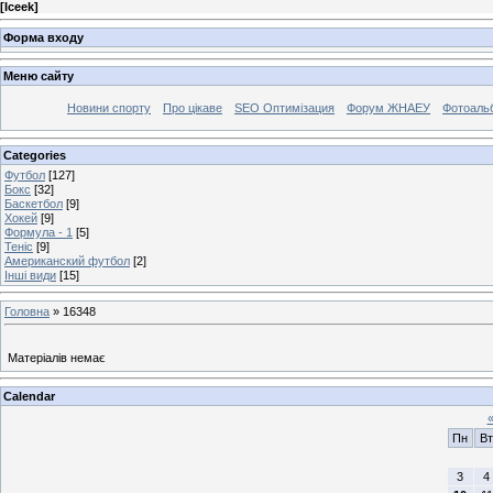
[
Iceek
]
Форма входу
Меню сайту
Новини спорту
Про цікаве
SEO Оптимізация
Форум ЖНАЕУ
Фотоаль
Categories
Футбол
[127]
Бокс
[32]
Баскетбол
[9]
Хокей
[9]
Формула - 1
[5]
Теніс
[9]
Американский футбол
[2]
Інші види
[15]
Головна
»
16348
Матеріалів немає
Calendar
Пн
Вт
3
4