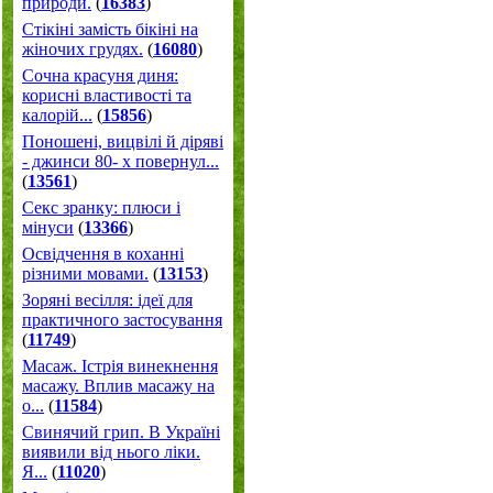
природи.
(
16383
)
Стікіні замість бікіні на
жіночих грудях.
(
16080
)
Сочна красуня диня:
корисні властивості та
калорій...
(
15856
)
Поношені, вицвілі й діряві
- джинси 80- х повернул...
(
13561
)
Секс зранку: плюси і
мінуси
(
13366
)
Освідчення в коханні
різними мовами.
(
13153
)
Зоряні весілля: ідеї для
практичного застосування
(
11749
)
Масаж. Істрія винекнення
масажу. Вплив масажу на
о...
(
11584
)
Свинячий грип. В Україні
виявили від нього ліки.
Я...
(
11020
)