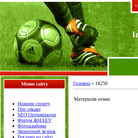
Су
I
Головна
»
18250
Меню сайту
Матеріалів немає
Новини спорту
Про цікаве
SEO Оптимізация
Форум ЖНАЕУ
Фотоальбоми
Зворотний зв'язок
Реклама на сайті