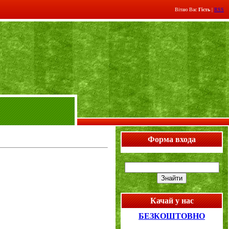
Вітаю Вас
Гість
|
RSS
Форма входа
Качай у нас
БЕЗКОШТОВНО