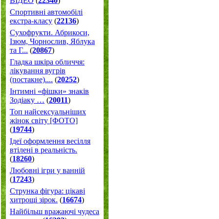
ВІДЕО
(
22340
)
Спортивні автомобілі
екстра-класу
(
22136
)
Cухофрукти. Абрикоси,
Ізюм, Чорнослив, Яблука
та Г...
(
20867
)
Гладка шкіра обличчя:
лікування вугрів
(постакне)....
(
20252
)
Інтимні «фішки» знаків
Зодіаку …
(
20011
)
Топ найсексуальніших
жінок світу [ФОТО]
(
19744
)
Ідеї оформлення весілля
втілені в реальність.
(
18260
)
Любовні ігри у ванній
(
17243
)
Струнка фігура: цікаві
хитрощі зірок.
(
16674
)
Найбільш вражаючі чудеса