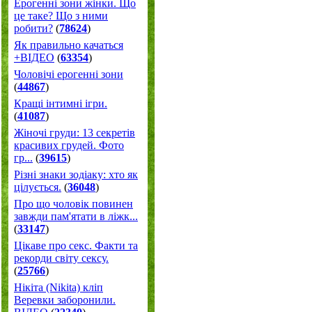
Ерогенні зони жінки. Що
це таке? Що з ними
робити?
(
78624
)
Як правильно качаться
+ВІДЕО
(
63354
)
Чоловічі ерогенні зони
(
44867
)
Кращі інтимні ігри.
(
41087
)
Жіночі груди: 13 секретів
красивих грудей. Фото
гр...
(
39615
)
Різні знаки зодіаку: хто як
цілується.
(
36048
)
Про що чоловік повинен
завжди пам'ятати в ліжк...
(
33147
)
Цікаве про секс. Факти та
рекорди світу сексу.
(
25766
)
Нікіта (Nikita) кліп
Веревки заборонили.