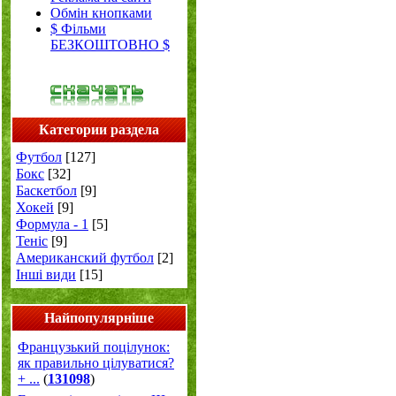
Обмін кнопками
$ Фільми
БЕЗКОШТОВНО $
Категории раздела
Футбол
[127]
Бокс
[32]
Баскетбол
[9]
Хокей
[9]
Формула - 1
[5]
Теніс
[9]
Американский футбол
[2]
Інші види
[15]
Найпопулярніше
Французький поцілунок:
як правильно цілуватися?
+ ...
(
131098
)